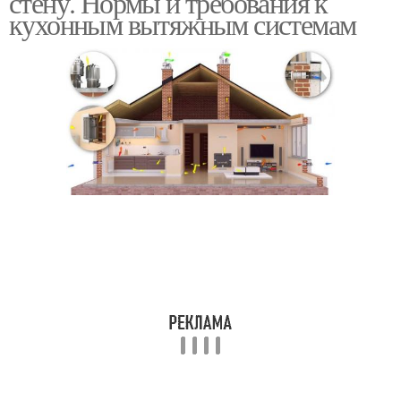
стену. Нормы и требования к
кухонным вытяжным системам
Требования к вытяжке
Вытяжка на улицу
Закон про вытяжку
Вытяжки от плиты
Расстояние от стены
Вентиляции в стенах
Вентиляция через
Стен в частном доме
наружную стену