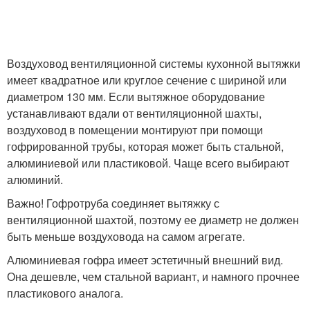
Вентиляции через стену
Вытяжка для кухни
Воздуховод вентиляционной системы кухонной вытяжки
имеет квадратное или круглое сечение с шириной или
диаметром 130 мм. Если вытяжное оборудование
устанавливают вдали от вентиляционной шахты,
Вытяжка в частном
Дом через стену
воздуховод в помещении монтируют при помощи
доме
гофрированной трубы, которая может быть стальной,
алюминиевой или пластиковой. Чаще всего выбирают
алюминий.
Вытяжка на кухне
Вытяжки для кухни
Важно! Гофротруба соединяет вытяжку с
вентиляционной шахтой, поэтому ее диаметр не должен
быть меньше воздуховода на самом агрегате.
Алюминиевая гофра имеет эстетичный внешний вид.
Принудительная
Она дешевле, чем стальной вариант, и намного прочнее
вытяжка
пластикового аналога.