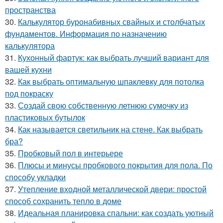
пространства
30.
Калькулятор буронабивных свайных и столбчатых
фундаментов. Информация по назначению
калькулятора
31.
Кухонный фартук: как выбрать лучший вариант для
вашей кухни
32.
Как выбрать оптимальную шпаклевку для потолка
под покраску
33.
Создай свою собственную летнюю сумочку из
пластиковых бутылок
34.
Как называется светильник на стене. Как выбрать
бра?
35.
Пробковый пол в интерьере
36.
Плюсы и минусы пробкового покрытия для пола. По
способу укладки
37.
Утепление входной металлической двери: простой
способ сохранить тепло в доме
38.
Идеальная планировка спальни: как создать уютный