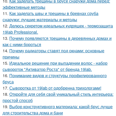
10.
Как заделать трещины в брусе снаружи дома перед:
эффективные методы
11.
Как заделать швы и трещины в бревнах сруба
снаружи: лучшие материалы и методы
12.
Делюсь секретом идеальных кудряшек - термозащита
19lab Professional.
13.
Почему появляются трещины в деревянных домах и
как с ними бороться
14.
Почему радиаторы ставят под окнами: основные
причины
15.
Идеальное решение при выпадении волос - набор
сывороток "Активатор Роста" от бренда 19lab.
16.
Понимание видов и структуры профилированного
бруса
17.
Сыворотка от 19lab от одобренна трихологами!
18.
Откройте для себя свой уникальный стиль интерьера:
простой способ
19.
Выбор конструктивного материала: какой брус лучше
для строительства дома и бани