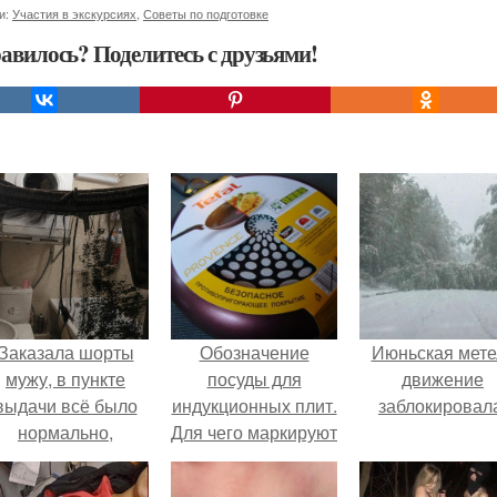
и:
Участия в экскурсиях
,
Советы по подготовке
авилось? Поделитесь с друзьями!
Заказала шорты
Обозначение
Июньская мете
мужу, в пункте
посуды для
движение
выдачи всё было
индукционных плит.
заблокировал
нормально,
Для чего маркируют
примерил все
посуду?
орошо, ничего не