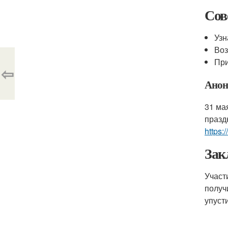
Сов
Узн
Воз
При
⇦
Анон
31 ма
празд
https:
Зак
Участ
получ
упуст