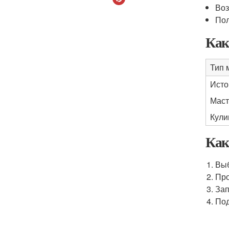
Воз
Пол
Как
Тип 
Исто
Маст
Кули
Как
Выб
Про
Зап
Под