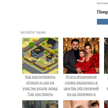
Категори
Понр
Читайте также
Как расположить
Агата муцениеце
огород и сад на
снова оказалась в
участке возле дома.
центре обсуждений
Где построить
из-за перемен в
жилой дом
личной жизни.
х