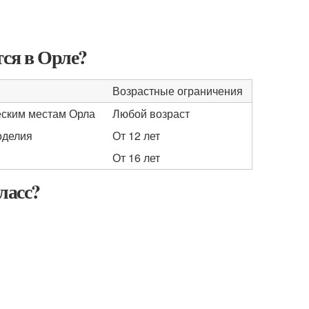
тся в Орле?
Возрастные ограничения
еским местам Орла
Любой возраст
оделия
От 12 лет
От 16 лет
ласс?