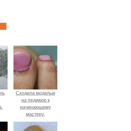
ль
Сходила моделью
на педикюр к
а.
начинающему
мастеру.