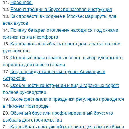
11.
Headlines:
12.
Ремонт трещин в брусе: пошаговая инструкция
13.
Как провести выходные в Москве: маршруты для
всех вкусов
14.
Почему батареи отопления находятся под окнами:
физика тепла и комфорта
15.
Как правильно выбрать ворота для гаража: полное
руководство
16.
Основные виды гаражных ворот: выбор идеального
варианта для вашего гаража
17.
Когда пройдут концерты группы Анимация в
Астрахани
18.
Особенности конструкции и виды гаражных ворот:
полное руководство
19.
Какие фестивали и праздники регулярно проводятся
в Нижнем Новгороде
20.
Обычный брус или профилированный брус: что
выбрать для строительства
21.
Как выбрать наилучший материал для дома из бруса