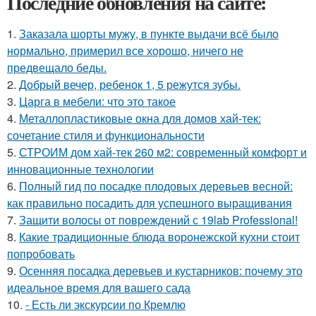
Последние обновления на сайте:
1.
Заказала шорты мужу, в пункте выдачи всё было
нормально, примерил все хорошо, ничего не
предвещало беды.
2.
Добрый вечер, ребенок 1, 5 режутся зубы.
3.
Царга в мебели: что это такое
4.
Металлопластиковые окна для домов хай-тек:
сочетание стиля и функциональности
5.
СТРОИМ дом хай-тек 260 м2: современный комфорт и
инновационные технологии
6.
Полный гид по посадке плодовых деревьев весной:
как правильно посадить для успешного выращивания
7.
Защити волосы от повреждений с 19lab Professional!
8.
Какие традиционные блюда воронежской кухни стоит
попробовать
9.
Осенняя посадка деревьев и кустарников: почему это
идеальное время для вашего сада
10.
- Есть ли экскурсии по Кремлю