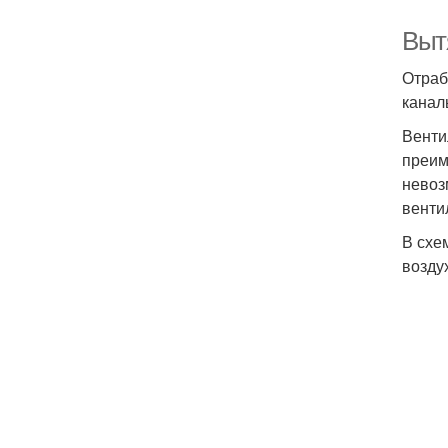
Выт
Отраб
канал
Венти
преим
невоз
венти
В схе
возду