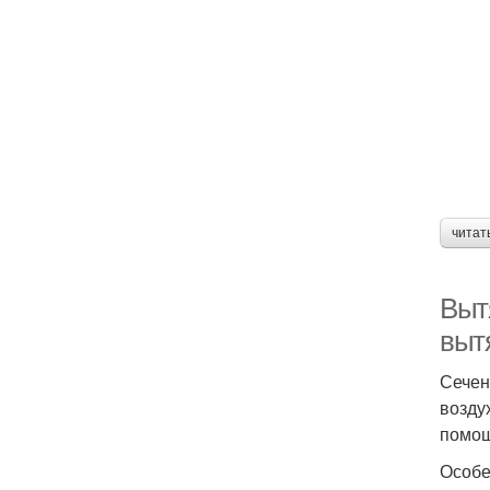
читат
Выт
выт
Сечен
возду
помощ
Особе