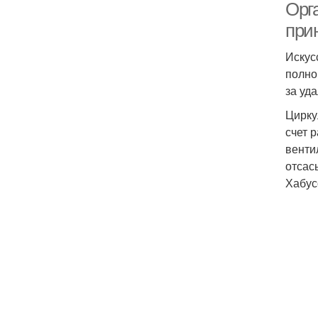
Орг
при
Искус
полно
за уд
Цирку
счет 
венти
отсас
Хабус