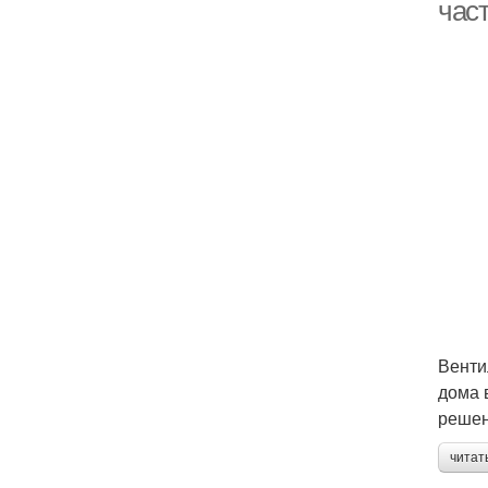
час
Венти
дома 
решен
читат