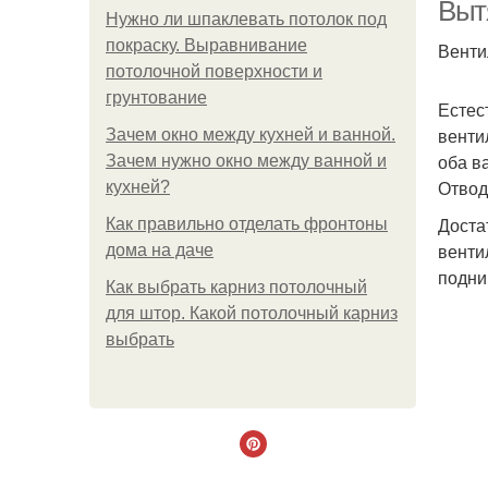
Выт
Нужно ли шпаклевать потолок под
покраску. Выравнивание
Венти
потолочной поверхности и
грунтование
Естес
венти
Зачем окно между кухней и ванной.
оба в
Зачем нужно окно между ванной и
Отвод
кухней?
Доста
Как правильно отделать фронтоны
венти
дома на даче
подни
Как выбрать карниз потолочный
для штор. Какой потолочный карниз
выбрать