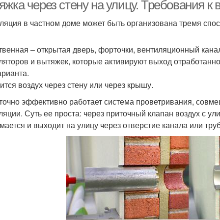
доме
вытяжка
яжка через стену на улицу. Требования к
ляция в частном доме может быть организована тремя спо
твенная – открытая дверь, форточки, вентиляционный кана
ляторов и вытяжек, которые активируют выход отработан
арианта.
ится воздух через стену или через крышу.
точно эффективно работает система проветривания, совм
ляции. Суть ее проста: через приточный клапан воздух с у
мается и выходит на улицу через отверстие канала или тру