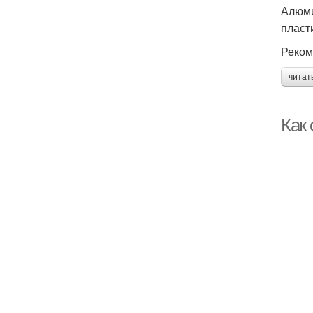
Алюми
пласт
Реком
читат
Как 