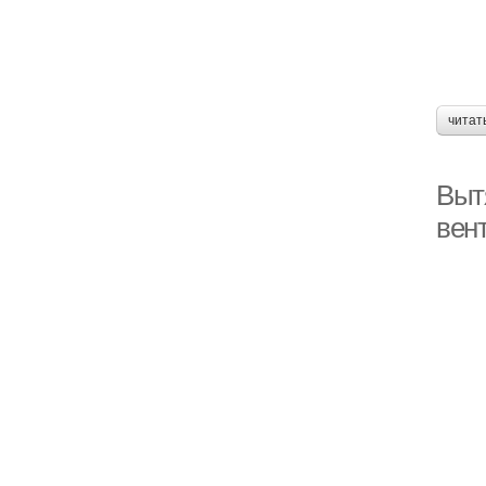
читат
Выт
вен