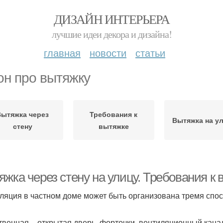
ДИЗАЙН ИНТЕРЬЕРА
лучшие идеи декора и дизайна!
главная
новости
статьи
он про вытяжку
Вытяжка через
Требования к
Вытяжка на у
стену
вытяжке
яжка через стену на улицу. Требования к
ляция в частном доме может быть организована тремя спо
твенная – открытая дверь, форточки, вентиляционный кана