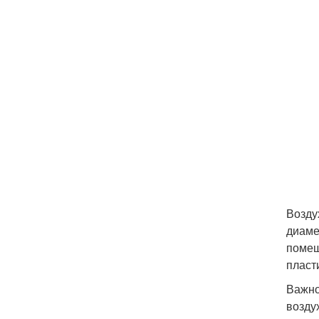
Возду
диаме
помещ
пласт
Важно
возду