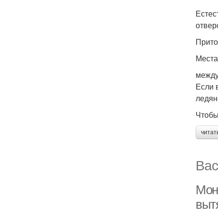
Естес
отвер
Прито
Места
между
Если 
ледян
Чтобы
читат
Вас
Мон
выт