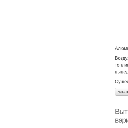
Алюми
Возду
топли
вывед
Сущес
читат
Вытя
вар