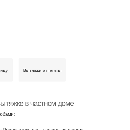
лицу
Вытяжки от плиты
 вытяжке в частном доме
собами:
л.Принудительная – с использованием