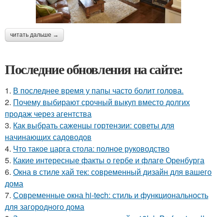
читать дальше →
Последние обновления на сайте:
1.
В последнее время у папы часто болит голова.
2.
Почему выбирают срочный выкуп вместо долгих
продаж через агентства
3.
Как выбрать саженцы гортензии: советы для
начинающих садоводов
4.
Что такое царга стола: полное руководство
5.
Какие интересные факты о гербе и флаге Оренбурга
6.
Окна в стиле хай тек: современный дизайн для вашего
дома
7.
Современные окна hi-tech: стиль и функциональность
для загородного дома