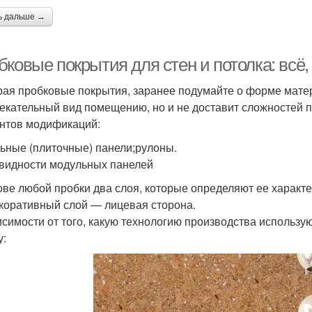
ь дальше →
ковые покрытия для стен и потолка: всё,
ая пробковые покрытия, заранее подумайте о форме матери
екательный вид помещению, но и не доставит сложностей п
нтов модификаций:
ьные (плиточные) панели;рулоны.
видности модульных панелей
ове любой пробки два слоя, которые определяют ее характ
коративный слой — лицевая сторона.
исимости от того, какую технологию производства использу
у: