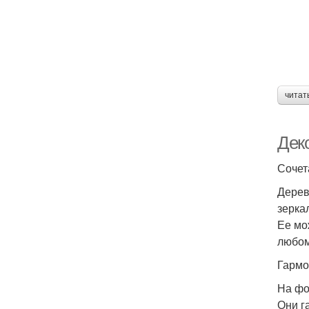
читат
Дек
Сочет
Дерев
зерка
Ее мо
любом
Гармо
На фо
Они г