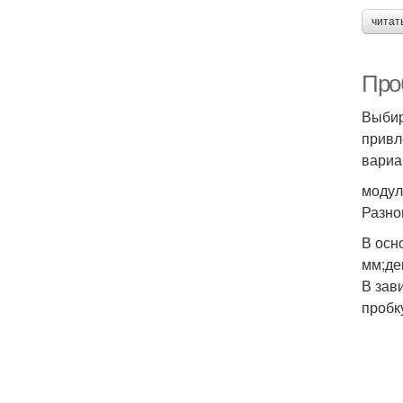
читат
Проб
Выбир
привл
вариа
модул
Разно
В осн
мм;де
В зав
пробк