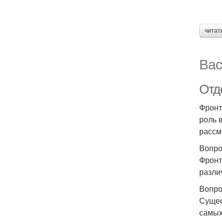
читат
Вас
Отд
Фронт
роль 
рассм
Вопро
Фронт
разли
Вопро
Сущес
самых