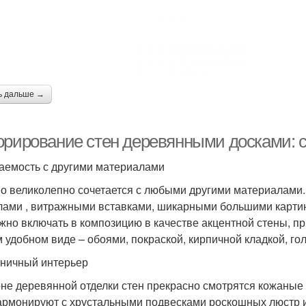
ь дальше →
орирование стен деревянными досками: 
аемость с другими материалами
о великолепно сочетается с любыми другими материалами.
лами , витражными вставками, шикарными большими картин
жно включать в композицию в качестве акцентной стены, п
 удобном виде – обоями, покраской, кирпичной кладкой, го
ничный интерьер
не деревянной отделки стен прекрасно смотрятся кожаные
армонируют с хрустальными подвесками роскошных люстр 