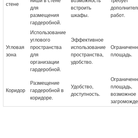
ниши в стене
возможность
требует
стене
для
встроить
дополнител
размещения
шкафы.
работ.
гардеробной.
Использование
углового
Эффективное
Угловая
пространства
использование
Ограничен
зона
для
пространства,
площадь.
организации
удобство.
гардеробной.
Ограничен
Размещение
Удобство,
площадь,
Коридор
гардеробной в
доступность.
возможное
коридоре.
загроможде