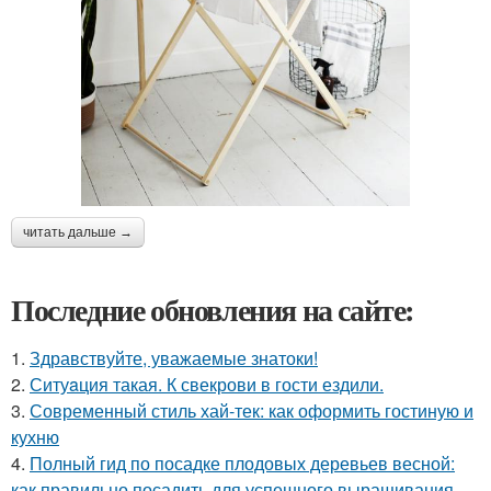
читать дальше →
Последние обновления на сайте:
1.
Здравствуйте, уважаемые знатоки!
2.
Ситуaция такая. К свекрови в гости ездили.
3.
Современный стиль хай-тек: как оформить гостиную и
кухню
4.
Полный гид по посадке плодовых деревьев весной:
как правильно посадить для успешного выращивания