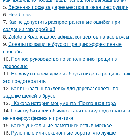
5.
Весенняя посадка деревьев: пошаговая инструкция
6.
Headlines:
7.
Как не допустить распространенные ошибки при
создании гардеробной
8.
Zoloto в Краснодаре: афиша концертов на все вкусы
9.
Советы по защите брус от трещин: эффективные
способы
10.
Полное руководство по заполнению трещин в
древесине
11.
Не хочу в своем доме из бруса видеть трещины: как
это предотвратить
12.
Как выбрать шпаклевку для дерева: советы по
заделке щелей в брусе
13.
- Какова история монумента "Поклонная гора
14.
Почему батареи обычно ставят внизу под окнами, а
не наверху: физика и практика
15.
Какие уникальные памятники есть в Москве
16.
Рулонные или секционные ворота: что лучше