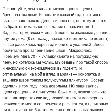
Посоветуйте, чем заделать межвенцовые щели в
бревенчатом доме. Конопатим каждый год, но птицы
вытаскивают паклю. Денег лишних нет, поэтому хочется
выбрать оптимальное сочетание цена/качество.1.
Заделка герметиком «теплый шов», но знакомые делали
внутри дома (8 лет назад, название герметика не помнят)
— все рассохлось через год и они его удалили.2. Здесь
прочитала про запенивание швов «Макрофлекс
Премиум Мега 70» и укладку каната на полужидкую
пену, но хотелось бы услышать отзывы про такой способ
и насколько он экономически выгоден?3. И
оптимальный, на мой взгляд, вариант — конопатка и
зашивка швов тонким полукруглым плинтусом. Соседи
сделали в том году, пока довольны, НО зашивались
щели срощенным плинтусом. Даже мне, показалось, что
это авантюра, так как под воздействием атмосферных
осадков эти места со временем расклеятся, а целиковых
ни плинтусов, ни багетов мне на строительных рынках