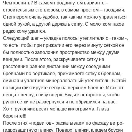
Чем крепить? В самом продвинутом варианте –
строительным степлером, в самом простом – гвоздями.
Степлером очень удобно, так как им можно управляться
одной рукой, а другой держать сетку. С молотком такое
редко кому удается.
Следующий шаг – укладка полосы утеплителя с «гаком»,
то есть чтобы при прижатии его через минуту сеткой он
бы полностью заполонил пространство между двумя
венцами. После этого, раскручиваете сетку на
расстояние равное дистанции между соседними
бревнами по вертикале, прижимаете сетку к бревнам,
сминая и уплотняя минераловатный утеплитель. В этой
позиции фиксируете сетку на верхнем бревне. Итак, от
венца к венцу, снизу вверх. Будьте осторожны, чтобы
рулон сетки не развернулся и не обрушился на вас.
Хотя рулончик весит меньше килограмма. Глаза
берегите!!!
После этих «подвигов» раскатываем по фасаду ветро-
гидрозащитную пленку. Поверх пленки, кладем бруски