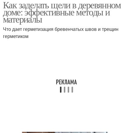
Как заделать щели в деревянном
Гидроизоляционные
Материал для заделки
доме: эффективные методы и
материалы
материалы
Что дает герметизация бревенчатых швов и трещин
герметиком
Материал для кровли