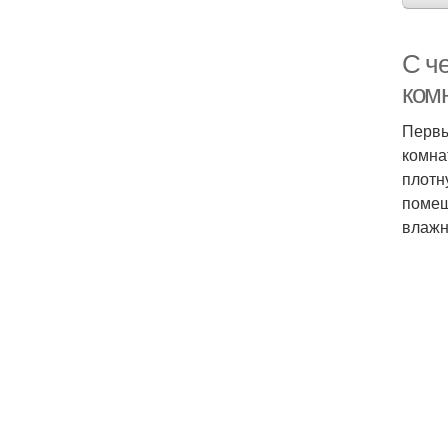
С ч
ком
Первы
комна
плотн
помещ
влажн