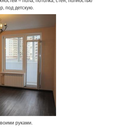
ностей – пола, потолка, стен, полностью
, под детскую.
своими руками.