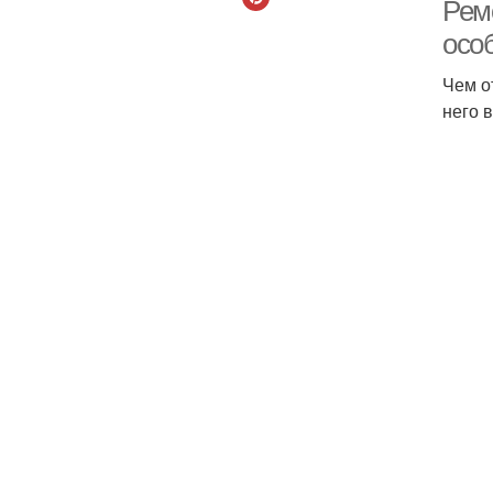
Рем
осо
Чем о
него 
Р