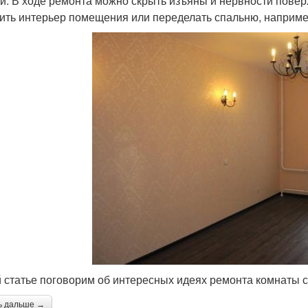
и. В ходе ремонта можно скрыть изъяны и нервности поверх
ить интерьер помещения или переделать спальню, например
й статье поговорим об интересных идеях ремонта комнаты 
ь дальше →