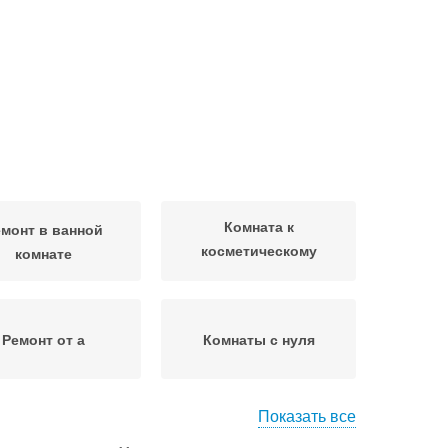
Комната к
монт в ванной
косметическому
комнате
ремонту
Ремонт от а
Комнаты с нуля
Показать все
еты на ремонт
Работы в комнатах