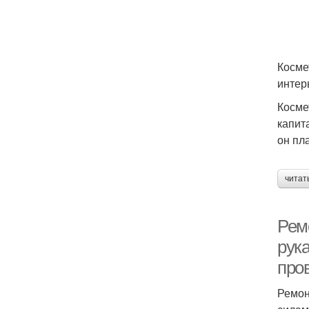
Косме
интер
Косме
капит
он пл
читат
Рем
рук
про
Ремон