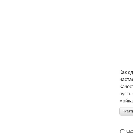
Как с
наста
Качес
пусть
мойка
читат
С ч