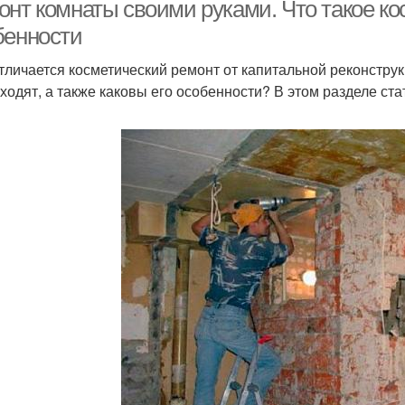
ремонта
онт комнаты своими руками. Что такое ко
бенности
тличается косметический ремонт от капитальной реконструкц
Ремонт в отдельных
Удачный ремонт
Кр
входят, а также каковы его особенности? В этом разделе ст
помещениях
емонт в маленькой
Ремонт в квартире
Ид