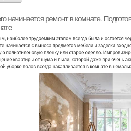
его начинается ремонт в комнате. Подгот
нате
м, наиболее трудоемким этапом всегда была и остается че
те начинается с выноса предметов мебели и заделки входн
ую полиэтиленовую пленку или старое одеяло. Импровизир
ение квартиры от шума и пыли, которой даже при очень ак
ой уборке полов всегда накапливается в комнате в немалых