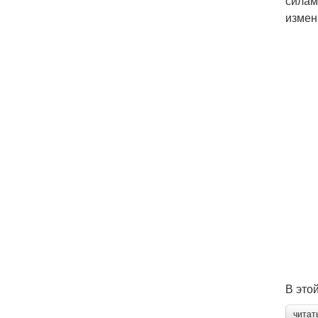
силам
измен
В это
читат