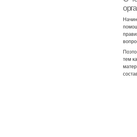
орг
Начин
помощ
прави
вопро
Поэто
тем к
матер
соста