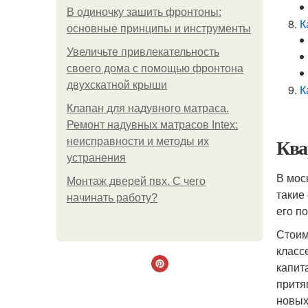
В одиночку зашить фронтоны:
К
основные принципы и инструменты
Увеличьте привлекательность
своего дома с помощью фронтона
двухскатной крыши
К
Клапан для надувного матраса.
Ремонт надувных матрасов Intex:
Ква
неисправности и методы их
устранения
В мос
Монтаж дверей пвх. С чего
такие
начинать работу?
его по
Стоим
класс
капит
притя
новых