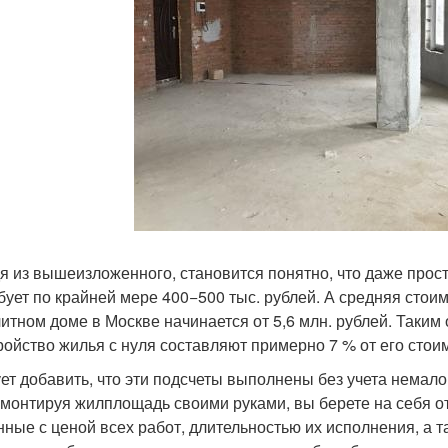
я из вышеизложенного, становится понятно, что даже прост
бует по крайней мере 400−500 тыс. рублей. А средняя стои
итном доме в Москве начинается от 5,6 млн. рублей. Таким
ройство жилья с нуля составляют примерно 7 % от его стои
ет добавить, что эти подсчеты выполнены без учета немало
емонтируя жилплощадь своими руками, вы берете на себя о
нные с ценой всех работ, длительностью их исполнения, а та