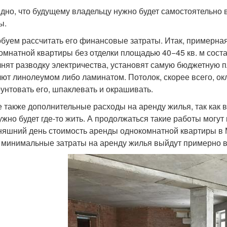
дно, что будущему владельцу нужно будет самостоятельно 
ы.
буем рассчитать его финансовые затраты. Итак, примерна
омнатной квартиры без отделки площадью 40−45 кв. м состав
нят разводку электричества, установят самую бюджетную п
лют линолеумом либо ламинатом. Потолок, скорее всего, ок
рунтовать его, шпаклевать и окрашивать.
е также дополнительные расходы на аренду жилья, так как 
ужно будет где-то жить. А продолжаться такие работы могут 
няшний день стоимость аренды однокомнатной квартиры в М
, минимальные затраты на аренду жилья выйдут примерно в