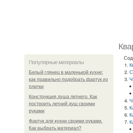
Ква
Сод
Популярные материалы
К
С
Белый глянец в маленькой кухне:
Ч
как правильно подобрать фартук из
плитки
Конструкция душа летнего. Как
Ч
построить летний душ своими
К
руками
К
Фартук для кухни своими руками.
К
Как выбрать материал?