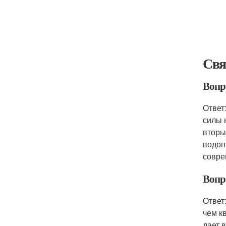
Свя
Вопр
Ответ
силы 
вторы
водоп
совре
Вопр
Ответ
чем к
дает 