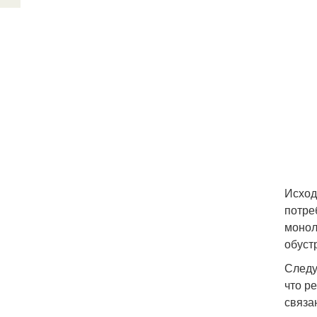
Исход
потре
монол
обуст
Следу
что р
связа