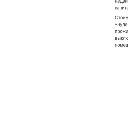
недви
капит
Стоим
«нуле
прожи
выклю
помещ