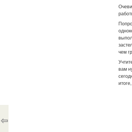
Очеви
работ
Попро
однок
выпол
засте
чем г
Учтит
вам н
сегод
итоге
⇦