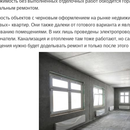
жимость без выполненных отделочных работ обходится гора
альным ремонтом.
ость объектов с черновым оформлением на рынке недвижи
вых» квартир. Они также далеки от готового варианта и я
ванию помещениями. В них лишь проведены электропровод
чатели. Канализация и отопление там тоже работают, но са
ения нужно будет доделывать ремонт и только после этого