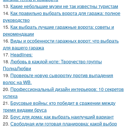
13.
Какие небольшие музеи не так известны туристам
14.
Как правильно выбрать ворота для гаража: полное
руководство
15.
Как выбрать лучшие гаражные ворота: советы и
рекомендации
16.
Виды и особенности гаражных ворот: что выбрать
для вашего гаража
17.
Headlines:
18.
Любовь в каждой ноте: Творчество группы
ПолнаЛюбви
19.
Проверьте новую сыворотку против выпадения
волос на WB.
20.
Профессиональный дизайн интерьеров: 10 секретов
успеха
21.
Брусовые войны: кто победит в сражении между
тремя видами бруса
22.
Брус для дома: как выбрать наилучший вариант
23.
Свободная или готовая планировка: какой выбор