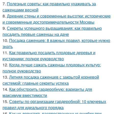
7.
Полезные советы: как правильно ухаживать за
саженцами весной
8.
Древние стены и современные высотки: исторические
и современные достопримечательности Москвы
9.
Секреты успешного выращивания: как правильно
посадить первые саженцы на даче
10.
Посадка саженцев: 8 важных правил, которые нужно
знать
11.
Как правильно посадить плодовые деревья и
кустарники: полное руководство
12.
Когда лучше сажать саженцы плодовых культур:
полное руководство
13.
Летняя посадка саженцев с закрытой корневой
системой: главные секреты успеха
14.
Как обустроить гардеробную: варианты для
максимум вместимости
15.
Советы по организации гардеробной: 10 ключевых
правил для идеального порядка
16.
Как не допустить распространенные ошибки при