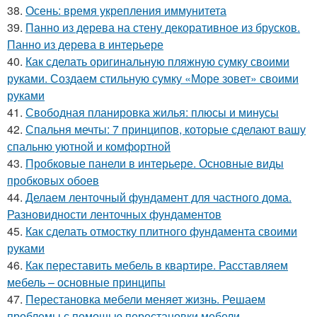
38.
Осень: время укрепления иммунитета
39.
Панно из дерева на стену декоративное из брусков.
Панно из дерева в интерьере
40.
Как сделать оригинальную пляжную сумку своими
руками. Создаем стильную сумку «Море зовет» своими
руками
41.
Свободная планировка жилья: плюсы и минусы
42.
Спальня мечты: 7 принципов, которые сделают вашу
спальню уютной и комфортной
43.
Пробковые панели в интерьере. Основные виды
пробковых обоев
44.
Делаем ленточный фундамент для частного дома.
Разновидности ленточных фундаментов
45.
Как сделать отмостку плитного фундамента своими
руками
46.
Как переставить мебель в квартире. Расставляем
мебель – основные принципы
47.
Перестановка мебели меняет жизнь. Решаем
проблемы с помощью перестановки мебели...