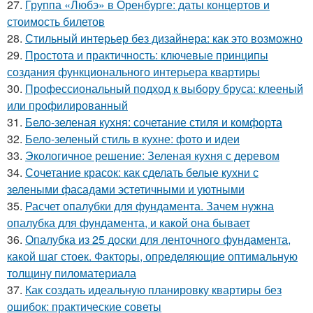
27.
Группа «Любэ» в Оренбурге: даты концертов и
стоимость билетов
28.
Стильный интерьер без дизайнера: как это возможно
29.
Простота и практичность: ключевые принципы
создания функционального интерьера квартиры
30.
Профессиональный подход к выбору бруса: клееный
или профилированный
31.
Бело-зеленая кухня: сочетание стиля и комфорта
32.
Бело-зеленый стиль в кухне: фото и идеи
33.
Экологичное решение: Зеленая кухня с деревом
34.
Сочетание красок: как сделать белые кухни с
зелеными фасадами эстетичными и уютными
35.
Расчет опалубки для фундамента. Зачем нужна
опалубка для фундамента, и какой она бывает
36.
Опалубка из 25 доски для ленточного фундамента,
какой шаг стоек. Факторы, определяющие оптимальную
толщину пиломатериала
37.
Как создать идеальную планировку квартиры без
ошибок: практические советы