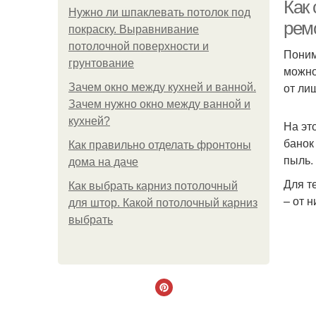
Как
Нужно ли шпаклевать потолок под
рем
покраску. Выравнивание
потолочной поверхности и
Поним
грунтование
можно
от ли
Зачем окно между кухней и ванной.
Зачем нужно окно между ванной и
кухней?
На эт
банок
Как правильно отделать фронтоны
пыль.
дома на даче
Для т
Как выбрать карниз потолочный
– от 
для штор. Какой потолочный карниз
выбрать