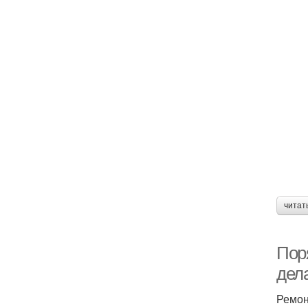
читат
Пор
дел
Ремон