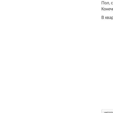
Пол, 
Конеч
В ква
читат