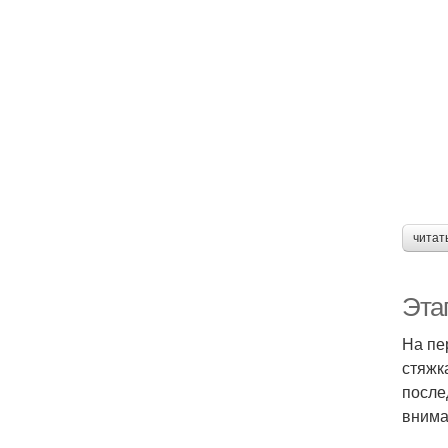
читат
Эта
На пе
стяжк
после
внима