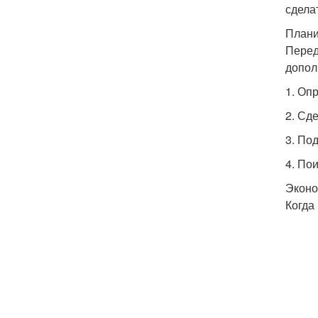
сдела
Плани
Перед
допол
1. Оп
2. Сд
3. По
4. По
Эконо
Когда