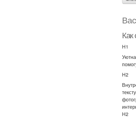
Вас
Как
H1
Уютна
помог
H2
Внутр
текст
фотог
интер
H2