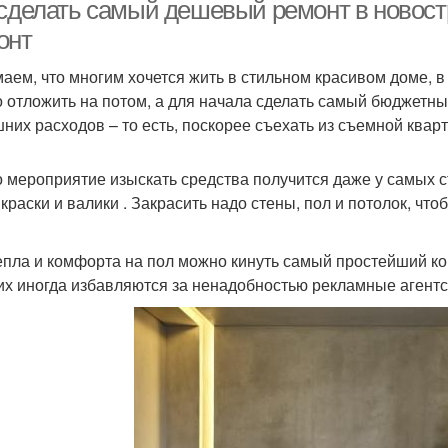
 сделать самый дешевый ремонт в новост
онт
аем, что многим хочется жить в стильном красивом доме, в
 отложить на потом, а для начала сделать самый бюджетны
шних расходов – то есть, поскорее съехать из съемной квар
о мероприятие изыскать средства получится даже у самых 
 краски и валики . Закрасить надо стены, пол и потолок, ч
епла и комфорта на пол можно кинуть самый простейший к
них иногда избавляются за ненадобностью рекламные агентс