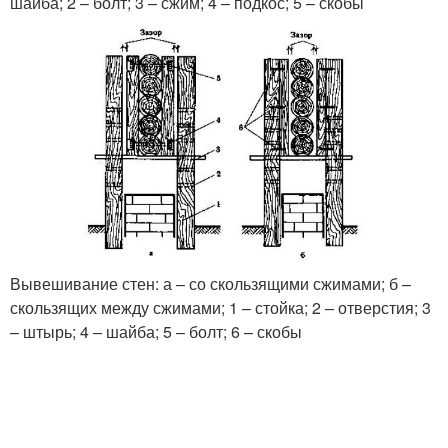
шайба; 2 – болт; 3 – сжим; 4 – подкос; 5 – скобы
Вывешивание стен: а – со скользящими сжимами; б –
скользящих между сжимами; 1 – стойка; 2 – отверстия; 3
– штырь; 4 – шайба; 5 – болт; 6 – скобы