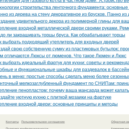
нтиляция для газового котла в частном доме. Устройство в
хнологии строительства ленточного фундамента: основные
нно из дерева на стену декоративное из брусков. Панно из
здание удивительного декора из полимерной глины для ва
епление входной металлической двери своими руками. Ре
до ли закрашивать торцы бруса. Как обрабатывают торцы
к выбрать подходящий утеплитель для входных дверей
здай свою собственную сумку из пластиковых бутылок: прос
м отличаются Люксы от люменов. Что такое Люмен и Люкс
к выбрать идеальный фартук для кухни: советы и рекоменд
обные и функциональные шкафы для раздевалок в бассей
ень в меню: простые способы сделать меню более сезонн
нточный мелкозаглубленный фундамент по СНИПам: принц
епление пенопластом: почему ваша мансарда может капать
здайте уютную кухню с плиткой мозаики на фартуке
епление входной двери: основные принципы и методы
Контакты
Пользовательское соглашение
Обратная св
Политика конфидециальности
Копирование раз