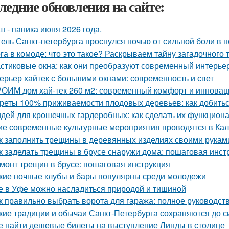
ледние обновления на сайте:
ш - паника июня 2026 года.
ель Санкт-петербурга проснулся ночью от сильной боли в но
га в комоде: что это такое? Раскрываем тайну загадочного
стиковые окна: как они преобразуют современный интерье
ерьер хайтек с большими окнами: современность и свет
ОИМ дом хай-тек 260 м2: современный комфорт и инновац
реты 100% приживаемости плодовых деревьев: как добитьс
идей для крошечных гардеробных: как сделать их функцио
ие современные культурные мероприятия проводятся в Ка
к заполнить трещины в деревянных изделиях своими рукам
к заделать трещины в брусе снаружи дома: пошаговая инст
монт трещин в брусе: пошаговая инструкция
кие ночные клубы и бары популярны среди молодежи
е в Уфе можно насладиться природой и тишиной
к правильно выбрать ворота для гаража: полное руководст
кие традиции и обычаи Санкт-Петербурга сохраняются до с
е найти дешевые билеты на выступление Линды в столице