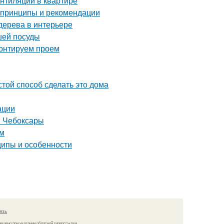
ентиляции в квартире
 принципы и рекомендации
 дерева в интерьере
шей посуды
монтируем проем
той способ сделать это дома
ации
н Чебоксары
ым
ипы и особенности
язь
решено при указании обратной гиперссылки.