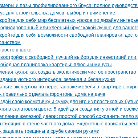
змеры и пазы профилированного бруса: полное руководств
ус для строительства домов: выбор и применение
кройте для себя мир бесплатных уроков по дизайну интерь
офилированный или клееный брус: какой лучше для вашег
кройте для себя возможности свободной планировки: досто
ранством
просто в шоке!
востройки с свободной: лучший выбор для инвестиций или
ободная планировка квартиры: плюсы и минусы
леная кухня: как создать экологически чистое пространство
здание уютного интерьера: зеленая и белая кухня
аньте экспертом по перестановке мебели в квартире с ж
к правильно отделать фронтоны дома на даче
здай свою косметичку и сумку для игр из пластиковых буты
хня в салатовом цвете: 5 идей для создания уютной и свеже
епление железной двери: простой способ сохранить тепло 
нтиляция в стене частного дома. Бюджетные варианты вен
к заделать трещины в срубе своими руками