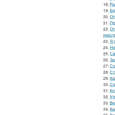
18.
Ра
19.
Бр
20.
От
21.
Пр
22.
От
прост
23.
Я 
24.
Но
25.
Св
26.
Зе
27.
Со
28.
Ст
29.
Ка
30.
Со
31.
Ку
32.
Ут
33.
Ве
34.
Ка