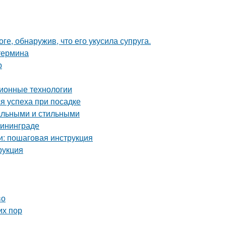
ге, обнаружив, что его укусила супруга.
 термина
р
ионные технологии
я успеха при посадке
нальными и стильными
лининграде
и: пошаговая инструкция
рукция
во
их пор