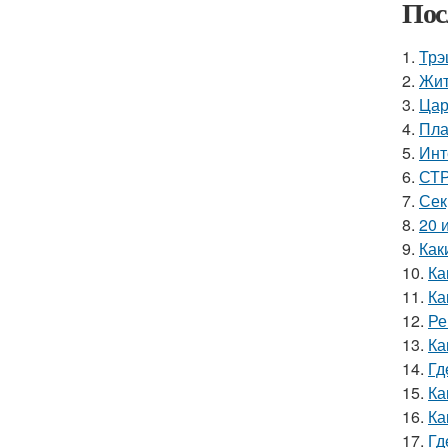
Пос
1.
Трэ
2.
Жит
3.
Цар
4.
Пла
5.
Инт
6.
СТР
7.
Сек
8.
20 
9.
Как
10.
Ка
11.
Ка
12.
Ре
13.
Ка
14.
Гд
15.
Ка
16.
Ка
17.
Гд