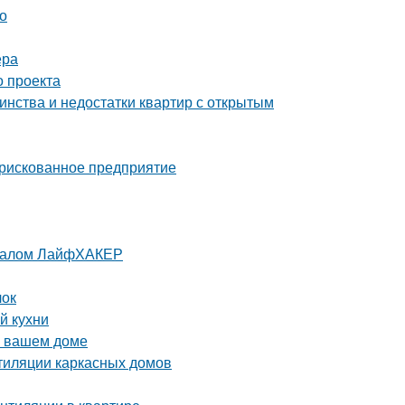
о
ера
о проекта
инства и недостатки квартир с открытым
 рискованное предприятие
урналом ЛайфХАКЕР
лок
й кухни
в вашем доме
тиляции каркасных домов