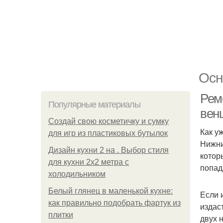
Осн
Рем
Популярные материалы
вен
Создай свою косметичку и сумку
Как у
для игр из пластиковых бутылок
Нижни
Дизайн кухни 2 на . Выбор стиля
котор
для кухни 2х2 метра с
попад
холодильником
Белый глянец в маленькой кухне:
Если 
как правильно подобрать фартук из
издас
плитки
двух 