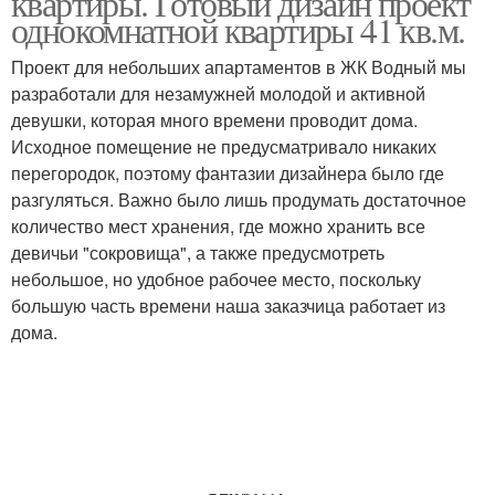
квартиры. Готовый дизайн проект
однокомнатной квартиры 41 кв.м.
Проект для небольших апартаментов в ЖК Водный мы
Квартиры в панельном
разработали для незамужней молодой и активной
Квартиры в хрущевке
доме
девушки, которая много времени проводит дома.
Исходное помещение не предусматривало никаких
перегородок, поэтому фантазии дизайнера было где
разгуляться. Важно было лишь продумать достаточное
Двухкомнатная
2-комнатная квартира
количество мест хранения, где можно хранить все
квартира
девичьи "сокровища", а также предусмотреть
небольшое, но удобное рабочее место, поскольку
большую часть времени наша заказчица работает из
дома.
3-комнатная квартира
Красивые квартиры
Квартиры в духе
Квартиры с элементами