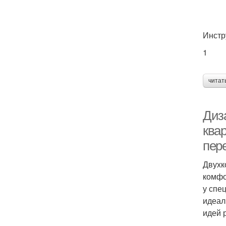
Инстр
1
читат
Диз
ква
пер
Двухк
комфо
у спе
идеал
идей 