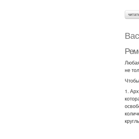
читат
Вас
Рем
Любая
не то
Чтобы
1. Ар
котор
освоб
колич
кругл