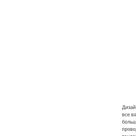
Дизай
все в
больш
прово