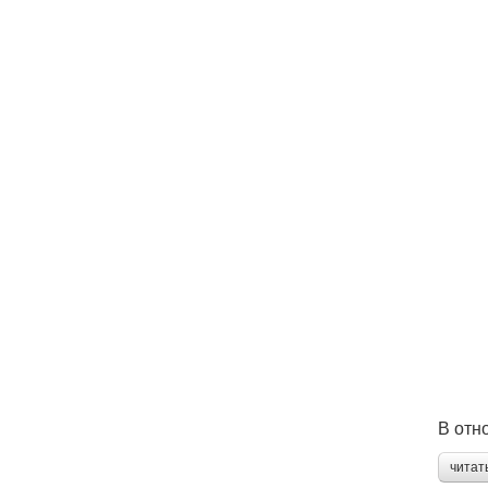
В отн
читат