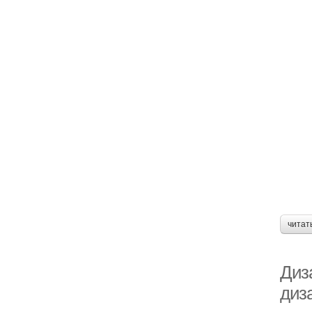
читат
Диз
диза