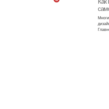
Как
сам
Многи
дизай
Главно