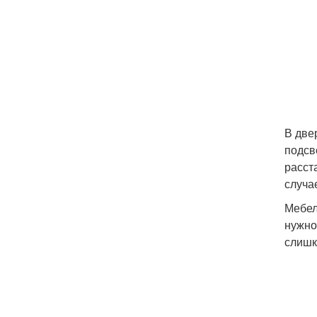
В две
подсв
расст
случа
Мебел
нужно
слишк