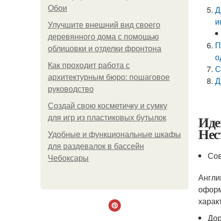
Обои
Д
и
Улучшите внешний вид своего
деревянного дома с помощью
П
облицовки и отделки фронтона
о
Как проходит работа с
С
архитектурным бюро: пошаговое
Д
руководство
Создай свою косметичку и сумку
Иде
для игр из пластиковых бутылок
Нес
Удобные и функциональные шкафы
для раздевалок в бассейн
Сов
Чебоксары
Англи
оформ
харак
Дор