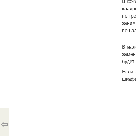
В каж
кладо
не тр
заним
вешал
В мал
замен
будет
Если 
шкафа
⇦