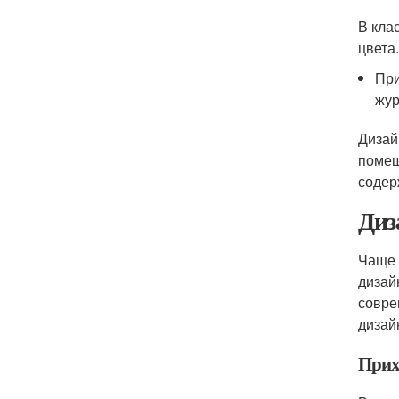
В кла
цвета
При
жур
Дизай
помещ
содер
Диз
Чаще 
дизай
совре
дизай
Прих