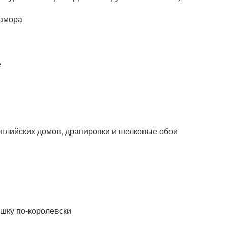
рамора
е
нглийских домов, драпировки и шелковые обои
ушку по-королевски