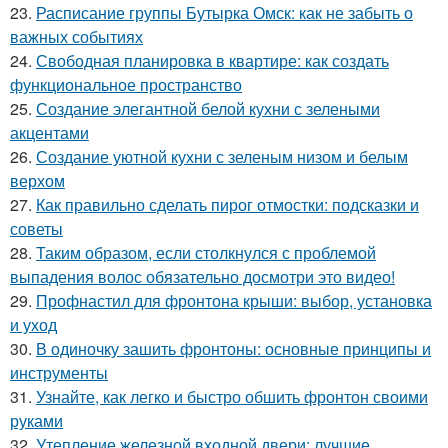
23.
Расписание группы Бутырка Омск: как не забыть о
важных событиях
24.
Свободная планировка в квартире: как создать
функциональное пространство
25.
Создание элегантной белой кухни с зелеными
акцентами
26.
Создание уютной кухни с зеленым низом и белым
верхом
27.
Как правильно сделать пирог отмостки: подсказки и
советы
28.
Таким образом, если столкнулся с проблемой
выпадения волос обязательно досмотри это видео!
29.
Профнастил для фронтона крыши: выбор, установка
и уход
30.
В одиночку зашить фронтоны: основные принципы и
инструменты
31.
Узнайте, как легко и быстро обшить фронтон своими
руками
32.
Утепление железной входной двери: лучшие