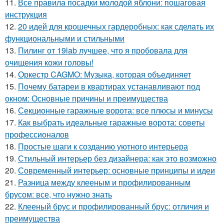
11.
Все правила посадки молодой яблони: пошаговая
инструкция
12.
20 идей для крошечных гардеробных: как сделать их
функциональными и стильными
13.
Пилинг от 19lab лучшее, что я пробовала для
очищения кожи головы!
14.
Оркестр CAGMO: Музыка, которая объединяет
15.
Почему батареи в квартирах устанавливают под
окном: Основные причины и преимущества
16.
Секционные гаражные ворота: все плюсы и минусы
17.
Как выбрать идеальные гаражные ворота: советы
профессионалов
18.
Простые шаги к созданию уютного интерьера
19.
Стильный интерьер без дизайнера: как это возможно
20.
Современный интерьер: основные принципы и идеи
21.
Разница между клееным и профилированным
брусом: все, что нужно знать
22.
Клееный брус и профилированный брус: отличия и
преимущества