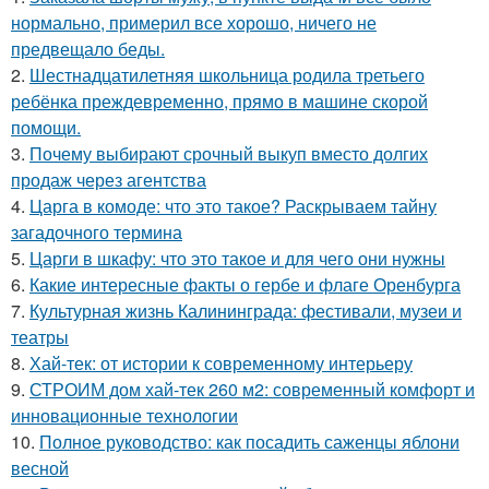
нормально, примерил все хорошо, ничего не
предвещало беды.
2.
Шестнадцатилетняя школьница родила третьего
ребёнка преждевременно, прямо в машине скорой
помощи.
3.
Почему выбирают срочный выкуп вместо долгих
продаж через агентства
4.
Царга в комоде: что это такое? Раскрываем тайну
загадочного термина
5.
Царги в шкафу: что это такое и для чего они нужны
6.
Какие интересные факты о гербе и флаге Оренбурга
7.
Культурная жизнь Калининграда: фестивали, музеи и
театры
8.
Хай-тек: от истории к современному интерьеру
9.
СТРОИМ дом хай-тек 260 м2: современный комфорт и
инновационные технологии
10.
Полное руководство: как посадить саженцы яблони
весной