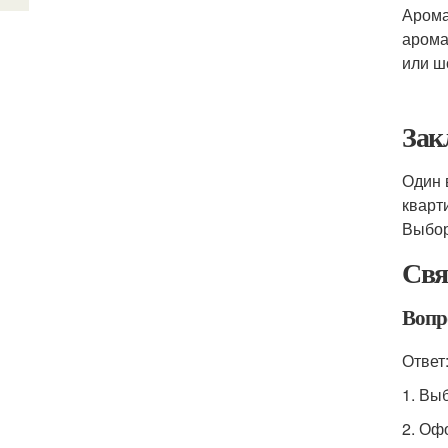
Арома
арома
или ш
Зак
Один 
кварт
Выбор
Свя
Вопр
Ответ
1. Вы
2. Оф