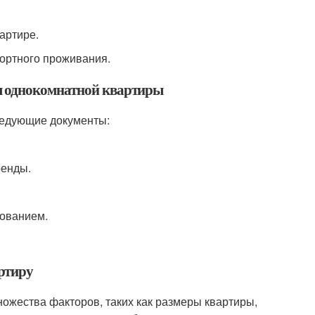
артире.
фортного проживания.
я однокомнатной квартиры
ледующие документы:
ренды.
зованием.
ртиру
ожества факторов, таких как размеры квартиры,