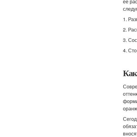
ее ра
следу
1. Ра
2. Ра
3. Со
4. Ст
Как
Совре
оттен
форми
оранж
Сегод
обяза
внося