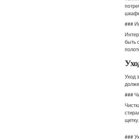
потре
шкафк
### И
Интер
быть 
полот
Ухо
Уход 
долже
### Ч
Чистк
стира
щетку
### У