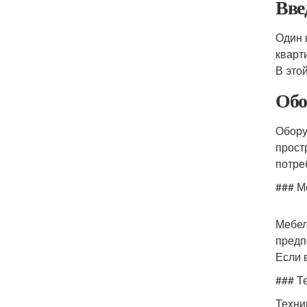
Вве
Один 
кварт
В это
Обо
Обору
прост
потре
### М
Мебел
предп
Если 
### Т
Техни