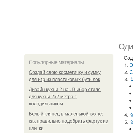
Оди
Сод
Популярные материалы
О
С
Создай свою косметичку и сумку
К
для игр из пластиковых бутылок
Дизайн кухни 2 на . Выбор стиля
для кухни 2х2 метра с
холодильником
Белый глянец в маленькой кухне:
К
как правильно подобрать фартук из
К
плитки