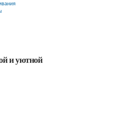
живания
ы
ой и уютной