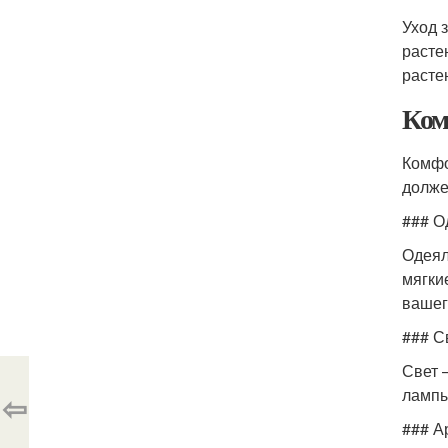
Уход 
расте
расте
Ком
Комфо
долже
### О
Одеял
мягки
вашег
### С
Свет 
лампы
⇦
### А