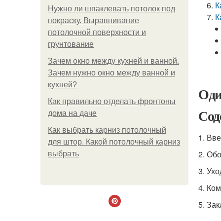
К
Нужно ли шпаклевать потолок под
К
покраску. Выравнивание
потолочной поверхности и
грунтование
Зачем окно между кухней и ванной.
Зачем нужно окно между ванной и
кухней?
Оди
Как правильно отделать фронтоны
Сод
дома на даче
Как выбрать карниз потолочный
1. Вв
для штор. Какой потолочный карниз
2. Об
выбрать
3. Ухо
4. Ко
5. За