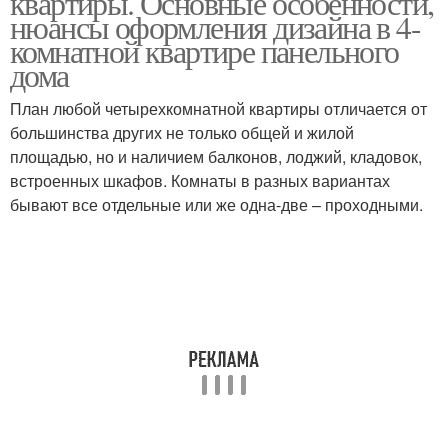
квартиры. Основные особенности,
нюансы оформления дизайна в 4-
комнатной квартире панельного
дома
Квартиры в панельном
Двухкомнатная
доме
квартира
План любой четырехкомнатной квартиры отличается от
большинства других не только общей и жилой
площадью, но и наличием балконов, лоджий, кладовок,
встроенных шкафов. Комнаты в разных вариантах
Двухкомнатная
2-комнатная квартира
бывают все отдельные или же одна-две – проходными.
хрущевка