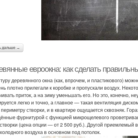
ь дальше →
евянные евроокна: как сделать правильн
туру деревянного окна (как, впрочем, и пластикового) можн
ень плотно прилегали к коробке и пропускали воздух. Неко
чивать приток, а на зиму уменьшать его. Но это, конечно, н
ируется легко и точно, а главное — такая вентиляция диск
 периметру створки, и в квартире ощущается сквозняк. Гор
ённые фурнитурой с функцией микрощелевого проветривани
 створки (цена опции — от 2 500 руб.). Другой приемлемый
 холодного воздуха в основном под потолок.