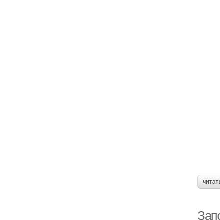
читат
Запо