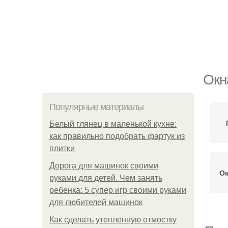
Окн
Популярные материалы
Белый глянец в маленькой кухне:
как правильно подобрать фартук из
плитки
Дорога для машинок своими
Ок
руками для детей. Чем занять
ребенка: 5 супер игр своими руками
для любителей машинок
Как сделать утепленную отмостку