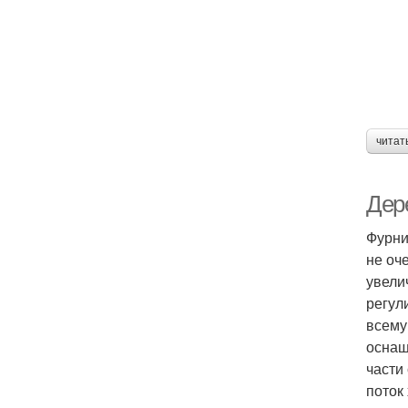
читат
Дер
Фурни
не оч
увели
регул
всему
оснащ
части
поток