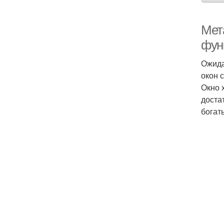
Мет
фун
Ожида
окон 
Окно 
доста
богат