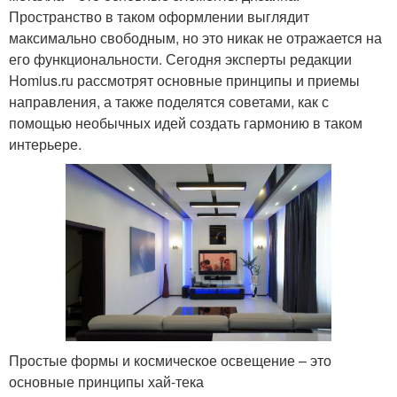
Пространство в таком оформлении выглядит
максимально свободным, но это никак не отражается на
его функциональности. Сегодня эксперты редакции
Русский стиль
Руки в стиле
Homius.ru рассмотрят основные принципы и приемы
направления, а также поделятся советами, как с
помощью необычных идей создать гармонию в таком
интерьере.
Мелочи в стиле
Украшения в стиле
Поделки в стиле
Кухни в стиле
Дача в стиле
Картины в стиле
Простые формы и космическое освещение – это
основные принципы хай-тека