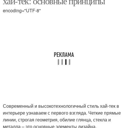
хай-тек: основные принципы
encoding="UTF-8"
Популярные стили
Интерьер в доме
Арабский стиль
Английский стиль
Американский стиль
Современный интерьер
Современный и высокотехнологичный стиль хай-тек в
интерьере узнаваем с первого взгляда. Четкие прямые
Стиль в интерьере
Кантри в интерьере
линии, строгая геометрия, обилие глянца, стекла и
металла – это основные элементы дизайна.