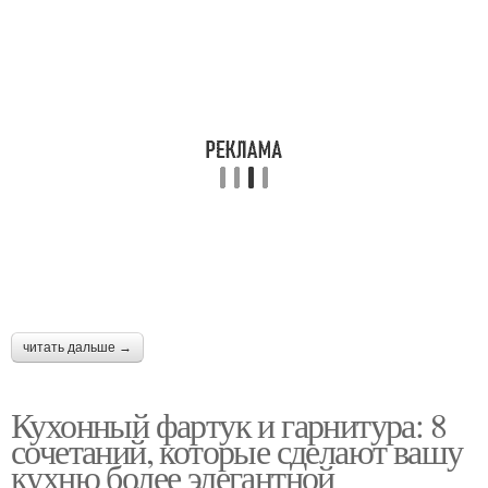
Датский стиль
Датский интерьер
Дачный интерьер
Интерьер на примере
Стиль в одежде
Скандинавский стиль
читать дальше →
Кухонный фартук и гарнитура: 8
Бионика в интерьере
Брутализм в интерьере
сочетаний, которые сделают вашу
кухню более элегантной