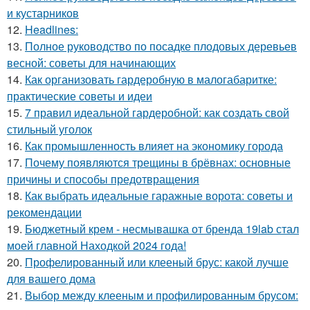
и кустарников
12.
Headlines:
13.
Полное руководство по посадке плодовых деревьев
весной: советы для начинающих
14.
Как организовать гардеробную в малогабаритке:
практические советы и идеи
15.
7 правил идеальной гардеробной: как создать свой
стильный уголок
16.
Как промышленность влияет на экономику города
17.
Почему появляются трещины в брёвнах: основные
причины и способы предотвращения
18.
Как выбрать идеальные гаражные ворота: советы и
рекомендации
19.
Бюджетный крем - несмывашка от бренда 19lab стал
моей главной Находкой 2024 года!
20.
Профелированный или клееный брус: какой лучше
для вашего дома
21.
Выбор между клееным и профилированным брусом: