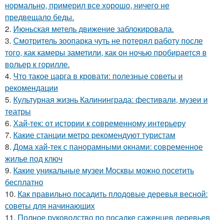
нормально, примерил все хорошо, ничего не
предвещало беды.
2.
Июньская метель движение заблокировала.
3.
Смотритель зоопарка чуть не потерял работу после
того, как камеры заметили, как он ночью пробирается в
вольер к горилле.
4.
Что такое царга в кровати: полезные советы и
рекомендации
5.
Культурная жизнь Калининграда: фестивали, музеи и
театры
6.
Хай-тек: от истории к современному интерьеру
7.
Какие станции метро рекомендуют туристам
8.
Дома хай-тек с панорамными окнами: современное
жилье под ключ
9.
Какие уникальные музеи Москвы можно посетить
бесплатно
10.
Как правильно посадить плодовые деревья весной:
советы для начинающих
11.
Полное руководство по посадке саженцев деревьев