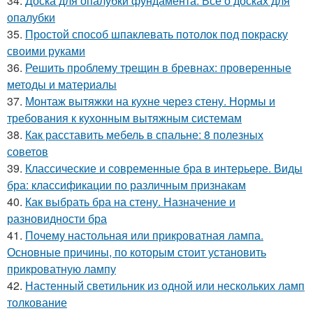
34.
Доска для опалубки фундамента. Все о досках для
опалубки
35.
Простой способ шпаклевать потолок под покраску
своими руками
36.
Решить проблему трещин в бревнах: проверенные
методы и материалы
37.
Монтаж вытяжки на кухне через стену. Нормы и
требования к кухонным вытяжным системам
38.
Как расставить мебель в спальне: 8 полезных
советов
39.
Классические и современные бра в интерьере. Виды
бра: классификации по различным признакам
40.
Как выбрать бра на стену. Назначение и
разновидности бра
41.
Почему настольная или прикроватная лампа.
Основные причины, по которым стоит установить
прикроватную лампу
42.
Настенный светильник из одной или нескольких ламп
толкование