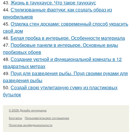
43.
Жизнь в таунхаусе. Что такое таунхаус
44.
Стилизованные фартуки: как создать образ из
кинофильмов
45.
Отделка стен досками: современный способ украсить
свой дом
46.
Белая пробка в интерьере. Особенности материала
47.
Пробковые панели в интерьере. Основные виды
пробковых обоев
48.
Создание уютной и функциональной комнаты в 12
квадратных метрах
49.
Пруд для разведения рыбы. Пруд своими руками для
разведения рыбы
50.
Создай свою утилитарную сумку из пластиковых
бутылок
© 2026 Дизайн интерьера
Контакты
Пользовательское соглашение
Политика конфидециальности