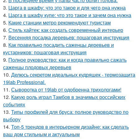
2.
В последнее время у папы часто болит голова.
3.
Царга в шкафу: что это такое и для чего она нужна
4.
Царга в шкафу купе: что это такое и зачем она нужна
5.
Какие станции метро рекомендуют туристам
6.
Стиль хайтек: как создать современный интерьер
7.
Весенняя посадка деревьев: пошаговая инструкция
8.
Как правильно посадить саженцы деревьев и
кустарников: пошаговая инструкция
9.
Полное руководство: как и когда правильно сажать
саженцы плодовых деревьев
10.
Делюсь секретом идеальных кудряшек - термозащита
19lab Professional.
11.
Сыворотка от 19lab от одобренна трихологами!
12.
Какую роль играл Тамбов в значимых российских
событиях
13.
Типы профилей для бруса: полное руководство по
выбору
14.
Топ-5 трендов в интерьерном дизайне: как сделать
ваш дом стильным и актуальным