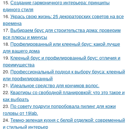
15.
Создание гармоничного интерьера: принципы
единого стиля
16.
Укрась свою жизнь: 25 декораторских советов на все
времена
17.
Выбираем брус для строительства дома: проверим
все плюсы и минусы
18.
Профелированный или клееный брус: какой лучше
для вашего дома
19.
Клееный брус и профилированный брус: отличия и
преимущества
20.
Профессиональный подход к выбору бруса: клееный
или профилированный
21.
Идеальное средство для кончиков волос.
22.
Квартиры со свободной планировкой: что это такое и
как выбрать
23.
По совету подруги попробовала пилинг для кожи
головы от 19lab.
24.
Темно-зеленая кухня с белой отделкой: современный
и стильный интерьер