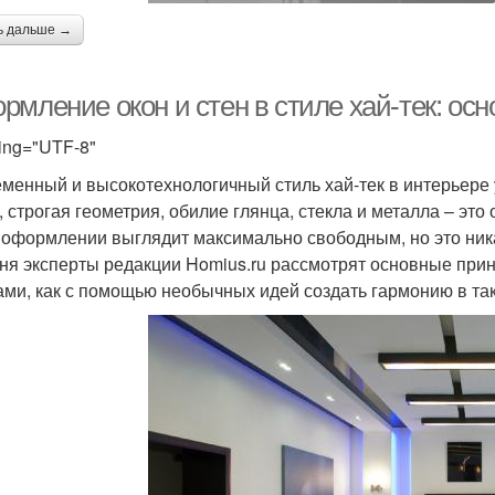
ь дальше →
рмление окон и стен в стиле хай-тек: ос
ing="UTF-8"
менный и высокотехнологичный стиль хай-тек в интерьере 
, строгая геометрия, обилие глянца, стекла и металла – эт
 оформлении выглядит максимально свободным, но это ника
ня эксперты редакции Homius.ru рассмотрят основные при
ами, как с помощью необычных идей создать гармонию в та