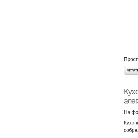
Прост
читат
Кух
эле
На фо
Кухон
собра