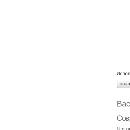
Испол
читат
Вас
Сов
Что та