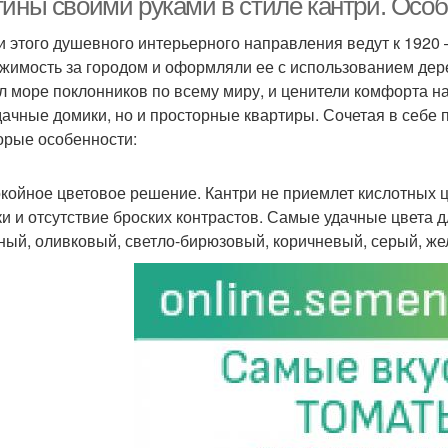
тины своими руками в стиле кантри. Особ
и этого душевного интерьерного направления ведут к 1920 
жимость за городом и оформляли ее с использованием дере
л море поклонников по всему миру, и ценители комфорта н
дачные домики, но и просторные квартиры. Сочетая в себе 
орые особенности:
окойное цветовое решение. Кантри не приемлет кислотных 
ки и отсутствие броских контрастов. Самые удачные цвета дл
ный, оливковый, светло-бирюзовый, коричневый, серый, же