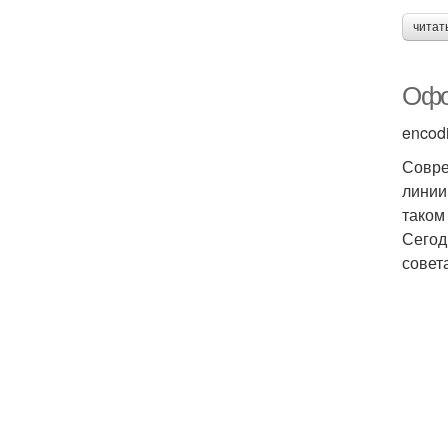
читат
Офо
encod
Совре
линии
таком
Сегод
совет