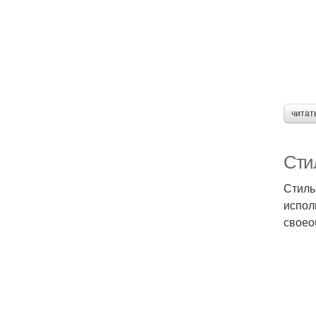
читат
Сти
Стиль
испол
своео