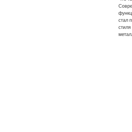
Совре
функц
стал 
стиля
метал