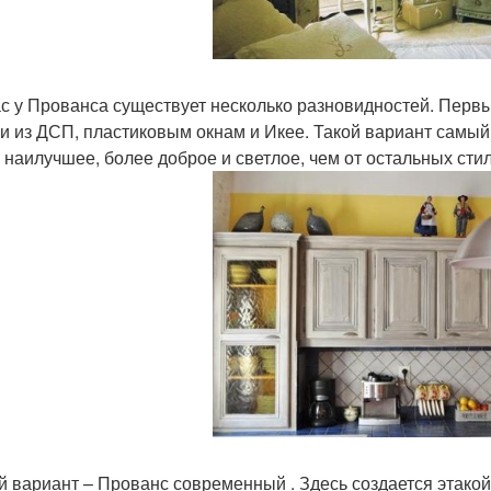
с у Прованса существует несколько разновидностей. Первы
и из ДСП, пластиковым окнам и Икее. Такой вариант самый
 наилучшее, более доброе и светлое, чем от остальных сти
й вариант – Прованс современный . Здесь создается этакой