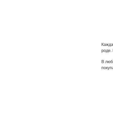
Кажда
роде.
В люб
покуп