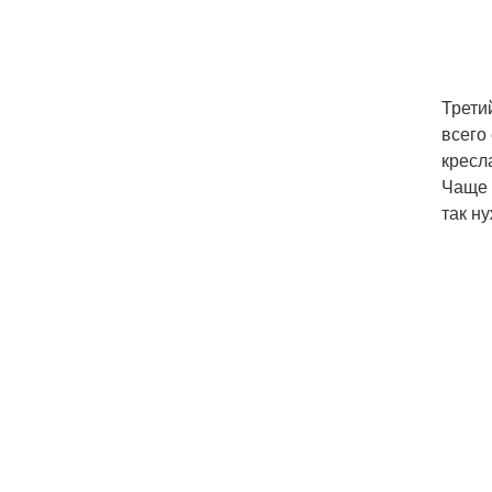
Трети
всего
кресл
Чаще 
так н