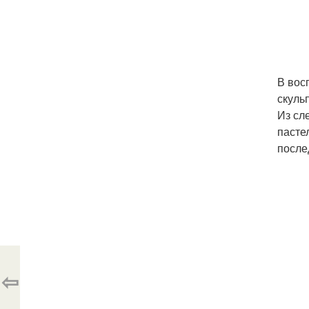
В вос
скуль
Из сл
пасте
после
⇦