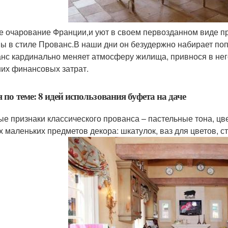
е очарование Франции,и уют в своем первозданном виде п
ы в стиле Прованс.В наши дни он безудержно набирает по
нс кардинально меняет атмосферу жилища, привнося в него 
их финансовых затрат.
я по теме: 8 идей использования буфета на даче
ые признаки классического прованса – пастельные тона, цв
х маленьких предметов декора: шкатулок, ваз для цветов, ст