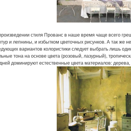
произведении стиля Прованс в наше время чаще всего гре
птур и лепнины, и избытком цветочных рисунков. А так же н
едующих вариантов колористики следует выбрать лишь один
льные тона на основе цвета (розовый, лазурный), тропичес
дней доминируют естественные цвета материалов: дерева, 