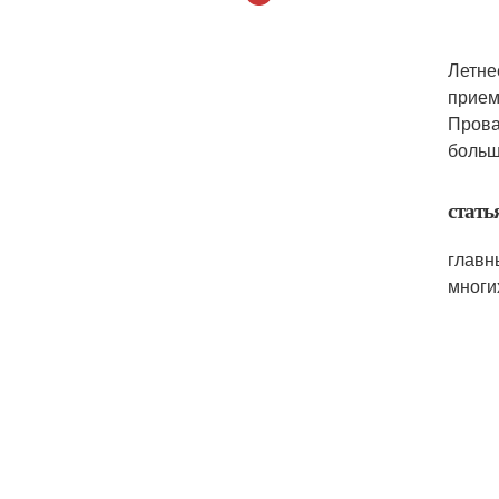
Летне
прием
Прова
больш
стать
главн
многи