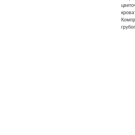
цвето
крова
Компр
грубог