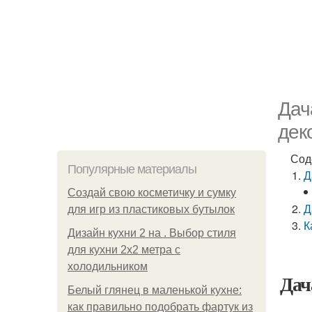
Дач
дек
Сод
Популярные материалы
Д
Создай свою косметичку и сумку
Д
для игр из пластиковых бутылок
К
Дизайн кухни 2 на . Выбор стиля
для кухни 2х2 метра с
холодильником
Дач
Белый глянец в маленькой кухне:
как правильно подобрать фартук из