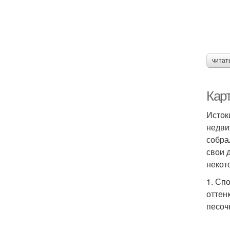
читат
Кар
Исток
недви
собра
свои 
некот
1. Сп
оттен
песоч