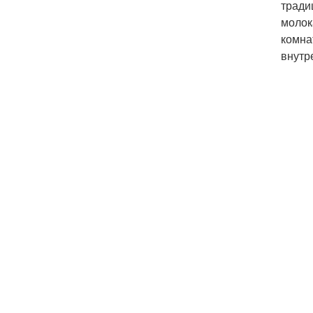
тради
молок
комна
внутр