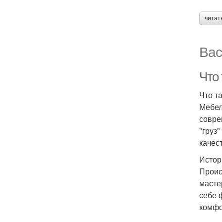
читат
Вас
Что 
Что т
Мебел
совре
"груз
качес
Истор
Проис
масте
себе 
комфо