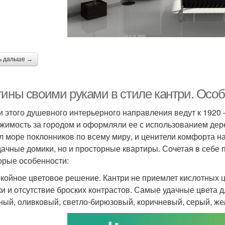
ь дальше →
тины своими руками в стиле кантри. Особ
и этого душевного интерьерного направления ведут к 1920 
жимость за городом и оформляли ее с использованием дере
л море поклонников по всему миру, и ценители комфорта н
дачные домики, но и просторные квартиры. Сочетая в себе 
орые особенности:
окойное цветовое решение. Кантри не приемлет кислотных 
ки и отсутствие броских контрастов. Самые удачные цвета дл
ный, оливковый, светло-бирюзовый, коричневый, серый, же