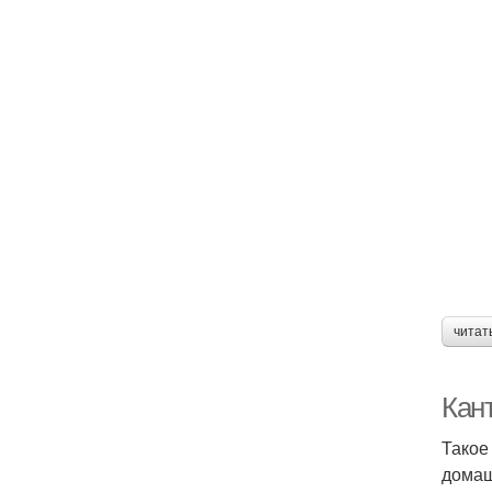
читат
Кан
Такое 
домаш