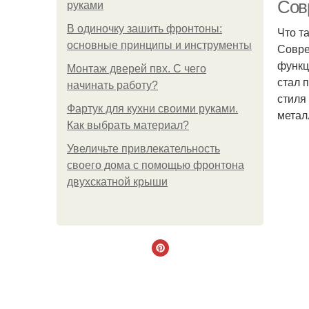
Сов
руками
В одиночку зашить фронтоны:
Что та
основные принципы и инструменты
Совре
функц
Монтаж дверей пвх. С чего
стал 
начинать работу?
стиля
Фартук для кухни своими руками.
метал
Как выбрать материал?
Увеличьте привлекательность
своего дома с помощью фронтона
двухскатной крыши