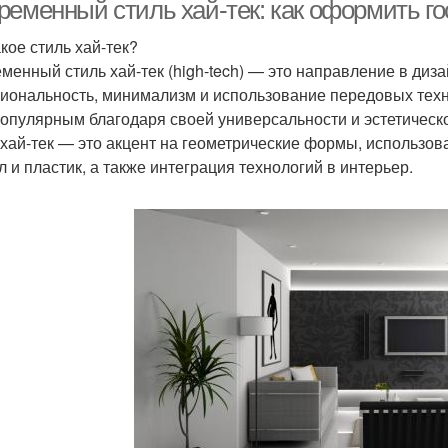
ременный стиль хай-тек: как оформить го
кое стиль хай-тек?
менный стиль хай-тек (high-tech) — это направление в диза
Украшения в стиле
Поделки в стиле
иональность, минимализм и использование передовых технол
популярным благодаря своей универсальности и эстетическ
 хай-тек — это акцент на геометрические формы, использов
л и пластик, а также интеграция технологий в интерьер.
Прованская кухня
Картины в стиле
Сти