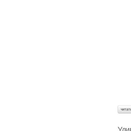
читат
Уди