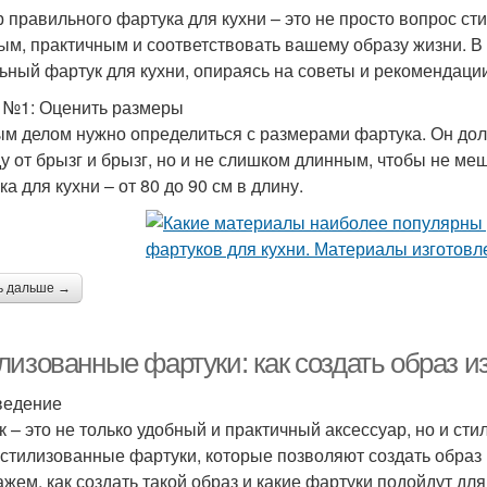
 правильного фартука для кухни – это не просто вопрос ст
Решения для кухни
Кухня в серых тонах
ым, практичным и соответствовать вашему образу жизни. В 
ьный фартук для кухни, опираясь на советы и рекомендации
 №1: Оценить размеры
Фар
м делом нужно определиться с размерами фартука. Он до
Бюджетный фартук
Фартук для труда
у от брызг и брызг, но и не слишком длинным, чтобы не м
а для кухни – от 80 до 90 см в длину.
Фу
ртук с нагрудником
Столешницы для кухни
ь дальше →
Фу
Купе для кухни
Кухни в виде
лизованные фартуки: как создать образ 
ведение
к – это не только удобный и практичный аксессуар, но и с
 стилизованные фартуки, которые позволяют создать образ
Дешевые фартуки
Фартук из плитки
Фарт
ажем, как создать такой образ и какие фартуки подойдут для 