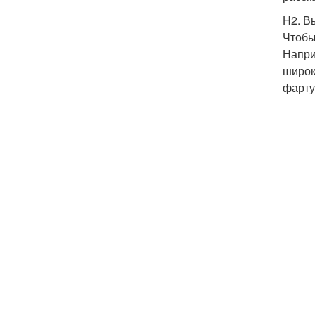
H2. В
Чтобы
Напри
широк
фарту