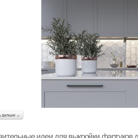
ь дальше →
вительные идеи для выкройки фартуков д