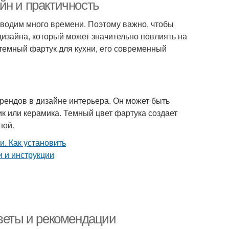
йн и практичность
роводим много времени. Поэтому важно, чтобы
дизайна, который может значительно повлиять на
уки для рабочей
Зоны на кухне
 темный фартук для кухни, его современный
зоны
ук для создания
Атмосферы в кухне
рендов в дизайне интерьера. Он может быть
тик или керамика. Темный цвет фартука создает
ной.
Фартук из
одный фартук
керамогранита
итка для кухни
Материалы для фартука
оветы и рекомендации