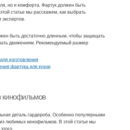
иля, но и комфорта. Фартук должен быть
Белая кухня
Фартук на кухню
этой статье мы расскажем, как выбрать
 экспертов.
тук с отрезным
Фартук с эффектной
лжен быть достаточно длинным, чтобы защищать
нагрудником
оборкой
ешать движениям. Рекомендуемый размер
нкциональные
Фартук на кухне
фартуки
нкциональный
Металлический фартук
из кинофильмов
фартук
тильная деталь гардероба. Особенно популярными
 из любимых кинофильмов. В этой статье мы
ук для взрослого
Фартук с рюшами
этого.