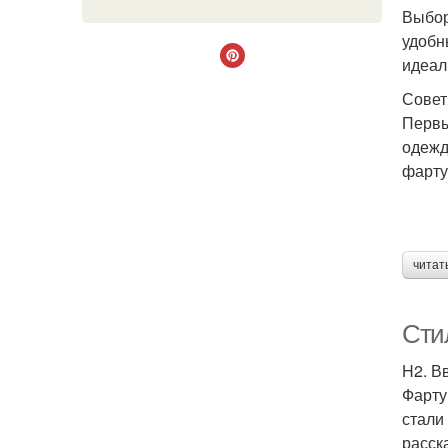
Выбор
удобн
идеал
Совет
Первы
одежд
фартук
Фа
читат
Сти
H2. В
Фарту
стали
расск