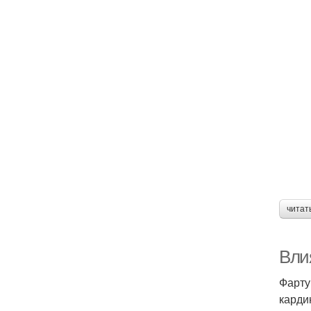
читат
Влия
Фарту
карди