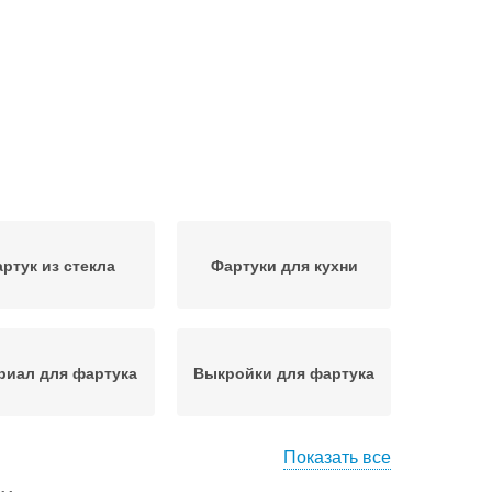
ртук из стекла
Фартуки для кухни
риал для фартука
Выкройки для фартука
Показать все
ук на обстановку
Ткань для фартука