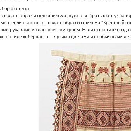
ыбор фартука
 создать образ из кинофильма, нужно выбрать фартук, кот
Японский фартук
Цельнокроеный фартук
Фа
мер, если вы хотите создать образ из фильма "Крёстный оте
ими рукавами и классическим кроем. Если вы хотите создат
ки в стиле киберпанка, с яркими цветами и необычными де
Плитки на фартук
Рулонный фартук