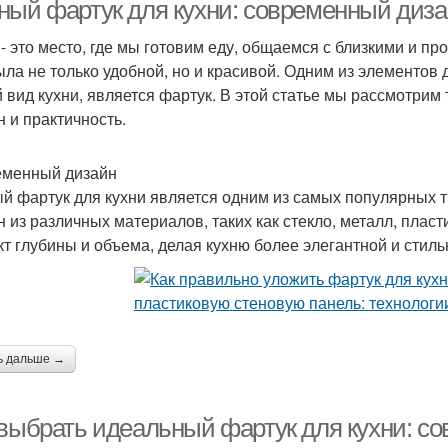
ный фартук для кухни: современный диза
 - это место, где мы готовим еду, общаемся с близкими и п
ыла не только удобной, но и красивой. Одним из элементов 
Фарт
Домашний фартук
Специальные фартуки
 вид кухни, является фартук. В этой статье мы рассмотрим
н и практичность.
менный дизайн
Идеальный фартук
Цвета для фартука
Фарт
й фартук для кухни является одним из самых популярных т
н из различных материалов, таких как стекло, металл, плас
т глубины и объема, делая кухню более элегантной и стиль
Фартук из марокканской
Атмосфера в кухне
М
плитки
ь дальше →
Кухни с островом
Плитка для фартука
Пл
 выбрать идеальный фартук для кухни: с