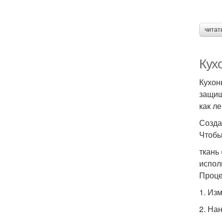
читат
Кух
Кухон
защищ
как л
Созда
Чтобы
ткань
испол
Проце
1. Из
2. На