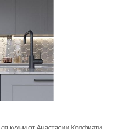
ля кухни от Анастасии Корфиати