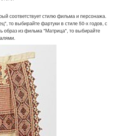
орый соответствует стилю фильма и персонажа.
Плитка для кухонного
ртук из бурды
ц", то выбирайте фартуки в стиле 50-х годов, с
фартука
ь образ из фильма "Матрица", то выбирайте
талями.
Белый фартук