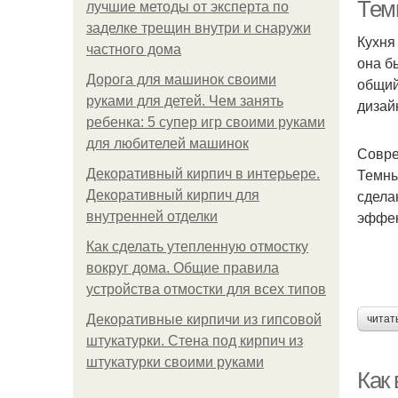
Тем
лучшие методы от эксперта по
заделке трещин внутри и снаружи
Кухня
частного дома
она б
Дорога для машинок своими
общий
руками для детей. Чем занять
дизай
ребенка: 5 супер игр своими руками
для любителей машинок
Совре
Темны
Декоративный кирпич в интерьере.
сдела
Декоративный кирпич для
эффек
внутренней отделки
Как сделать утепленную отмостку
вокруг дома. Общие правила
устройства отмостки для всех типов
Декоративные кирпичи из гипсовой
читат
штукатурки. Стена под кирпич из
штукатурки своими руками
Как