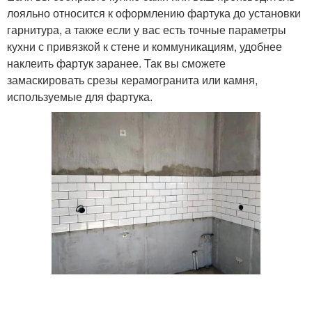
лояльно относится к оформлению фартука до установки
гарнитура, а также если у вас есть точные параметры
кухни с привязкой к стене и коммуникациям, удобнее
Фартук на кухне
Белая плитка
наклеить фартук заранее. Так вы сможете
замаскировать срезы керамогранита или камня,
используемые для фартука.
Фартук из
Плитка на фартук
керамогранита
Кабанчик для кухонного
Фартук из
фартука
керамической плитки
Кабанчик на кухонном
Интерьеры с плиткой
фартуке