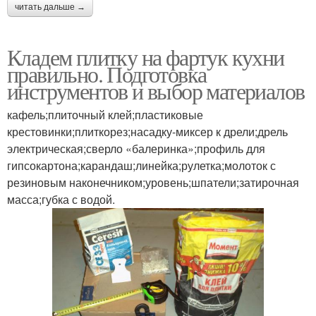
читать дальше →
Кладем плитку на фартук кухни
правильно. Подготовка
инструментов и выбор материалов
кафель;плиточный клей;пластиковые
крестовинки;плиткорез;насадку-миксер к дрели;дрель
электрическая;сверло «балеринка»;профиль для
гипсокартона;карандаш;линейка;рулетка;молоток с
резиновым наконечником;уровень;шпатели;затирочная
масса;губка с водой.