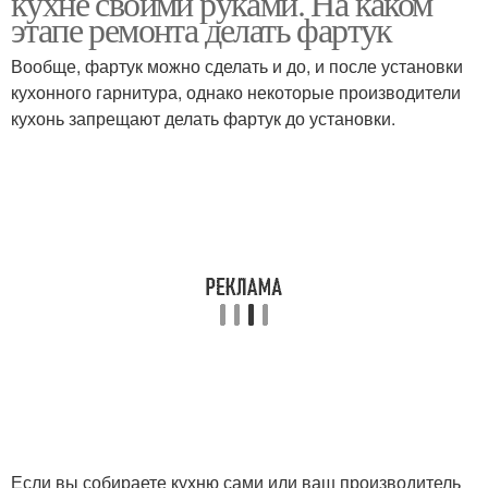
кухне своими руками. На каком
этапе ремонта делать фартук
Вообще, фартук можно сделать и до, и после установки
Плитка для кухонного
кухонного гарнитура, однако некоторые производители
Кабанчик на фартук
фартука
кухонь запрещают делать фартук до установки.
Плитки при
Керамическая плитка
обустройстве
Крупноформатная
Плитка для фартука
плитка
Модная плитка
Фартук для кухни
Если вы собираете кухню сами или ваш производитель