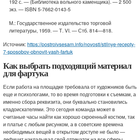
192 с. — (Библиотека вольного каменщика). — 2 500
экз. — ISBN 5-7662-0143-5
М.
: Государственное издательство торговой
литературы, 1959. — Т. VI. — Стб. 814—818.
Источник:
https://postroivsesam.info/novosti/stilnye-recepty-
7-sposobov-obnovit-vash-fartuk
Как выбрать подходящий материал
для фартука
Если работа на площадке требовала от художников быть
еще и психологами, то во время подготовки к съемкам, а
именно сбора реквизита, они буквально становились
кладоискателями. Это сегодня команда может в
считаные часы найти как хорошо скроенный костюм, так
и платье с любым рисунком, а в советские времена
необходимых вещей в открытом доступе не было —
дефицит накладывал свой отпечаток на все сферы