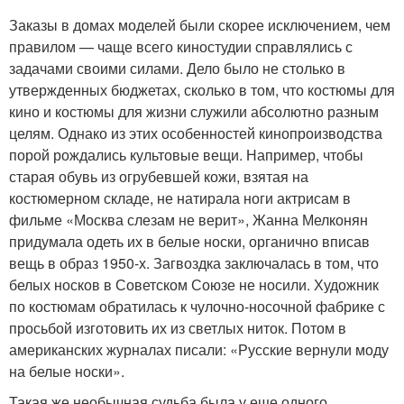
Заказы в домах моделей были скорее исключением, чем
правилом — чаще всего киностудии справлялись с
задачами своими силами. Дело было не столько в
утвержденных бюджетах, сколько в том, что костюмы для
кино и костюмы для жизни служили абсолютно разным
целям. Однако из этих особенностей кинопроизводства
порой рождались культовые вещи. Например, чтобы
старая обувь из огрубевшей кожи, взятая на
костюмерном складе, не натирала ноги актрисам в
фильме «Москва слезам не верит», Жанна Мелконян
придумала одеть их в белые носки, органично вписав
вещь в образ 1950-х. Загвоздка заключалась в том, что
белых носков в Советском Союзе не носили. Художник
по костюмам обратилась к чулочно-носочной фабрике с
просьбой изготовить их из светлых ниток. Потом в
американских журналах писали: «Русские вернули моду
на белые носки».
Такая же необычная судьба была у еще одного