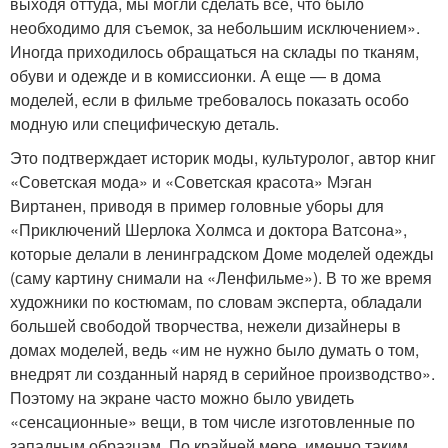
выходя оттуда, мы могли сделать все, что было
необходимо для съемок, за небольшим исключением».
Иногда приходилось обращаться на склады по тканям,
обуви и одежде и в комиссионки. А еще — в дома
моделей, если в фильме требовалось показать особо
модную или специфическую деталь.
Это подтверждает историк моды, культуролог, автор книг
«Советская мода» и «Советская красота» Мэган
Виртанен, приводя в пример головные уборы для
«Приключений Шерлока Холмса и доктора Ватсона»,
которые делали в ленинградском Доме моделей одежды
(саму картину снимали на «Ленфильме»). В то же время
художники по костюмам, по словам эксперта, обладали
большей свободой творчества, нежели дизайнеры в
домах моделей, ведь «им не нужно было думать о том,
внедрят ли созданный наряд в серийное производство».
Поэтому на экране часто можно было увидеть
«сенсационные» вещи, в том числе изготовленные по
западным образцам. По крайней мере, именно таким