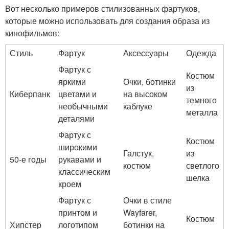
Вот несколько примеров стилизованных фартуков,
которые можно использовать для создания образа из
кинофильмов:
Стиль
Фартук
Аксессуары
Одежда
Фартук с
Костюм
яркими
Очки, ботинки
из
Киберпанк
цветами и
на высоком
темного
необычными
каблуке
металла
деталями
Фартук с
Костюм
широкими
Галстук,
из
50-е годы
рукавами и
костюм
светлого
классическим
шелка
кроем
Фартук с
Очки в стиле
принтом и
Wayfarer,
Костюм
Хипстер
логотипом
ботинки на