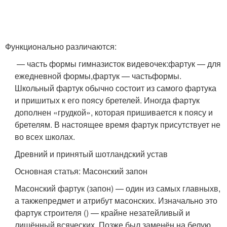
Функционально различаются:
— часть формы гимназисток видевочек:фартук — для
ежедневной формы,фартук — частьформы.
Школьный фартук обычно состоит из самого фартука
и пришитых к его поясу бретелей. Иногда фартук
дополнен «грудкой», которая пришивается к поясу и
бретелям. В настоящее время фартук присутствует не
во всех школах.
Древний и принятый шотландский устав
Основная статья: Масонский запон
Масонский фартук (запон) — один из самых главныхв,
а такжепредмет и атрибут масонских. Изначально это
фартук строителя () — крайне незатейливый и
лишённый всяческих. Позже был заменён на белую