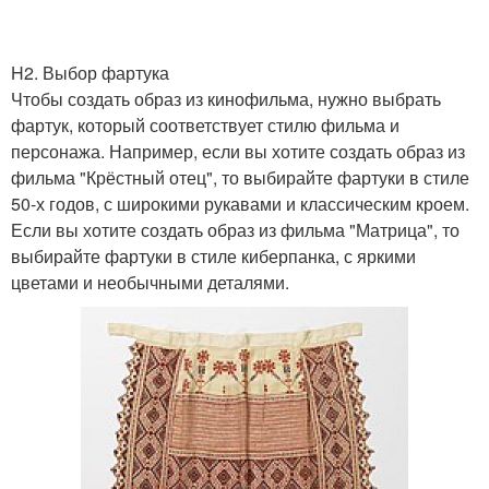
H2. Выбор фартука
Жаропрочный фартук
Фартук на кухне
Чтобы создать образ из кинофильма, нужно выбрать
фартук, который соответствует стилю фильма и
персонажа. Например, если вы хотите создать образ из
фильма "Крёстный отец", то выбирайте фартуки в стиле
Стеклянные фартуки
Стеклянный фартук
50-х годов, с широкими рукавами и классическим кроем.
Если вы хотите создать образ из фильма "Матрица", то
выбирайте фартуки в стиле киберпанка, с яркими
цветами и необычными деталями.
Требования для
Материалы для отделки
кухонного фартука
Требования к
Фартук на кухню
материалам