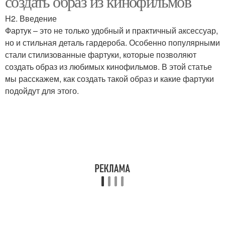
создать образ из кинофильмов
H2. Введение
Фартук – это не только удобный и практичный аксессуар,
но и стильная деталь гардероба. Особенно популярными
Фартук с нагрудником
Фартук для взрослого
стали стилизованные фартуки, которые позволяют
создать образ из любимых кинофильмов. В этой статье
мы расскажем, как создать такой образ и какие фартуки
подойдут для этого.
Фартук с рюшами
Японский фартук
Цельнокроеный фартук
Фартук из бурды
Фартук с эффектной
Материалы для
оборкой
кухонного фартука