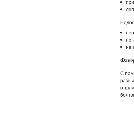
при
лег
Недос
нео
не 
неп
Фане
С пом
разны
отшли
болто