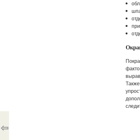
обл
шпа
отд
при
отд
Окра
Покра
факто
вырав
Также
упрос
допол
следи
⇦