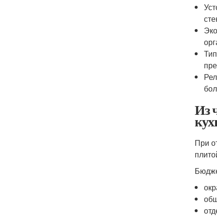
Уст
сте
Эко
орг
Тип
пре
Рел
бол
Из 
кух
При о
плито
Бюдже
окр
обш
отд