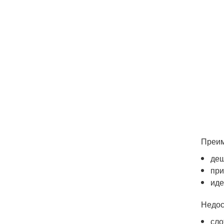
Преим
деш
при
иде
Недос
сло