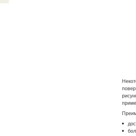
Некот
повер
рисун
приме
Преим
дос
бол