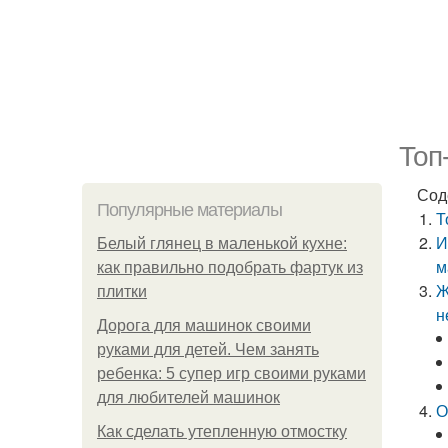
Топ
Сод
Популярные материалы
Т
И
Белый глянец в маленькой кухне:
м
как правильно подобрать фартук из
Ж
плитки
н
Дорога для машинок своими
руками для детей. Чем занять
ребенка: 5 супер игр своими руками
для любителей машинок
О
Как сделать утепленную отмостку