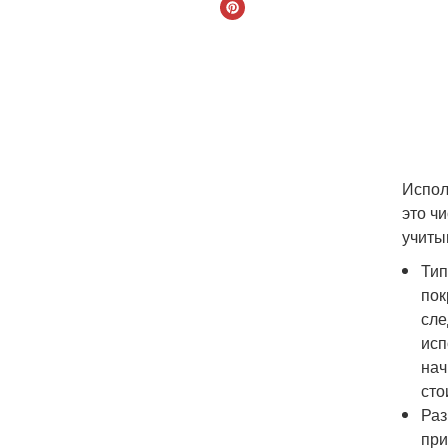
Испол
это ч
учиты
Тип
пок
сле
исп
нач
сто
Раз
при