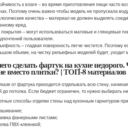
ойчивость к влаге – во время приготовления пищи часто во
нах. Поэтому очень важно чтобы модель не пропускала воду
логические качества – материал не должен выделять соед
анизму вред.
 покрытия – могут использоваться матовые и глянцевые п
дпочтений пользователя.
ьефность – гладкая поверхность легче чистится. Поэтому е
ьшом объеме, на чистку рельефных моделей будет, уходит 
чего сделать фартук на кухне недорого
не вместо плитки? | ТОП-8 материалов
тказе от фартука приходится отделывать всю стену, начиная
й до потолка. Если бюджет ограничен, то нужно выбирать 
тные способы отделки стены над кухонным гарнитуром пр
ашивание;
ивка фанерными листами;
елка ПВХ-клеенкой;