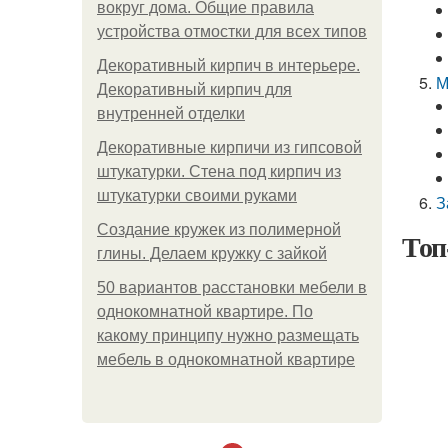
вокруг дома. Общие правила
устройства отмостки для всех типов
Декоративный кирпич в интерьере.
М
Декоративный кирпич для
внутренней отделки
Декоративные кирпичи из гипсовой
штукатурки. Стена под кирпич из
штукатурки своими руками
З
Создание кружек из полимерной
Топ
глины. Делаем кружку с зайкой
50 вариантов расстановки мебели в
однокомнатной квартире. По
какому принципу нужно размещать
мебель в однокомнатной квартире