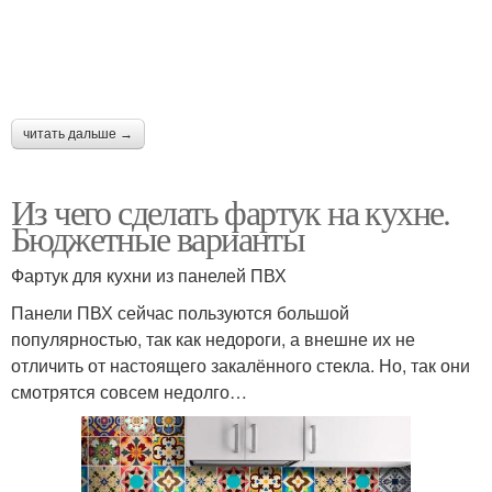
Пластиковый фартук
Красивые фартуки
читать дальше →
Из чего сделать фартук на кухне.
Фартуки из ткани
Кухонные фартуки
Бюджетные варианты
Фартук для кухни из панелей ПВХ
Панели ПВХ сейчас пользуются большой
популярностью, так как недороги, а внешне их не
Фартуки в зависимости
Оригинальные фартуки
отличить от настоящего закалённого стекла. Но, так они
смотрятся совсем недолго…
Глянцевый фартук
Идеи для фартука