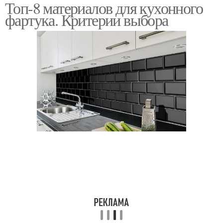
Топ-8 материалов для кухонного
Стеклянные фартуки
Стеклянный фартук
фартука. Критерии выбора
Кухонный фартук
Материал для фартука
Самоклеющийся фартук
Красивый фартук
Акриловый фартук
Бюджетный фартук