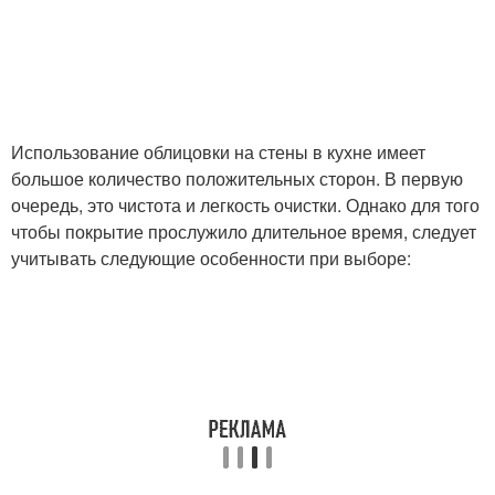
Фартук в зоне
Фартуки для кухни
Материалы для
Краска вместо фартука
фартука
Использование облицовки на стены в кухне имеет
большое количество положительных сторон. В первую
очередь, это чистота и легкость очистки. Однако для того
Требования к
Плитка на кухонном
чтобы покрытие прослужило длительное время, следует
отделочным
фартуке
учитывать следующие особенности при выборе:
материалам
Низкий фартук
Кухня без фартука
Фартук на кухню
Рулонный фартук