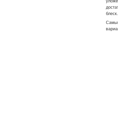
уложе
доста
блеск.
Самым
вариа