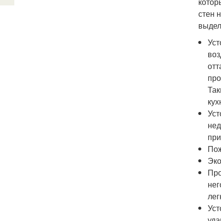
котор
стен 
выдел
Уст
воз
отт
про
Так
кух
Уст
нед
при
Пож
Эко
Про
нег
лег
Уст
уда