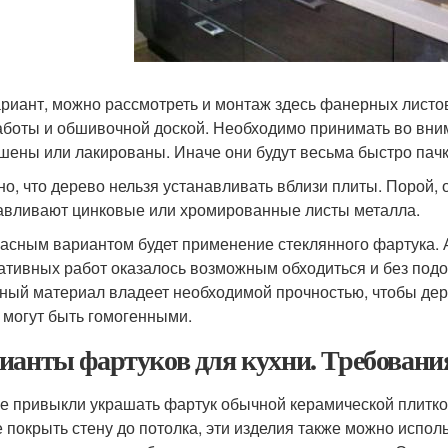
ариант, можно рассмотреть и монтаж здесь фанерных листо
аботы и обшивочной доской. Необходимо принимать во вним
шены или лакированы. Иначе они будут весьма быстро пачк
но, что дерево нельзя устанавливать вблизи плиты. Порой, 
авливают цинковые или хромированные листы металла.
асным вариантом будет применение стеклянного фартука. 
ативных работ оказалось возможным обходиться и без подо
ный материал владеет необходимой прочностью, чтобы дер
 могут быть гомогенными.
ианты фартуков для кухни. Требовани
е привыкли украшать фартук обычной керамической плиткой
е покрыть стену до потолка, эти изделия также можно испол