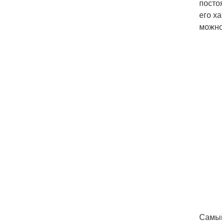
посто
его х
можно
Самый