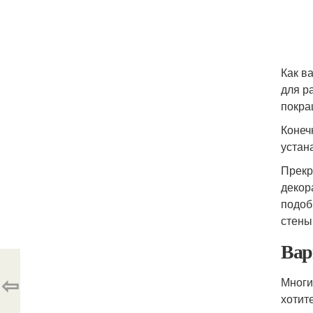
Как в
для р
покра
Конеч
устан
Прекр
декор
подоб
стены
Вар
⇦
Многи
хотит