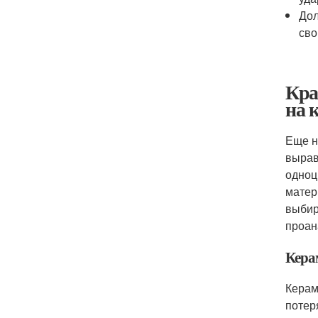
Дол
сво
Кра
на 
Еще н
вырав
одноц
матер
выбир
проан
Кера
Керам
потер