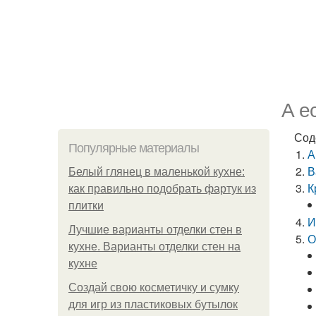
А е
Сод
Популярные материалы
А
В
Белый глянец в маленькой кухне:
К
как правильно подобрать фартук из
плитки
И
Лучшие варианты отделки стен в
О
кухне. Варианты отделки стен на
кухне
Создай свою косметичку и сумку
для игр из пластиковых бутылок