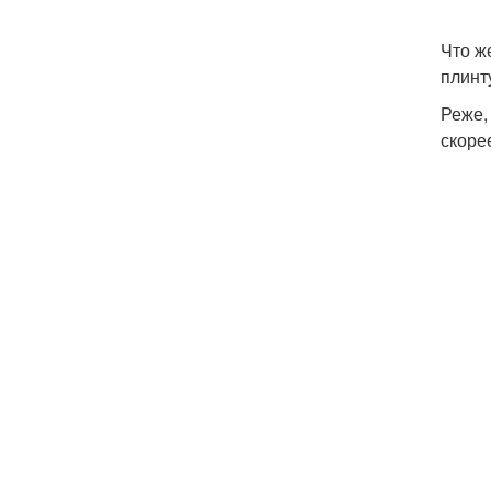
Что ж
плинт
Реже,
скоре