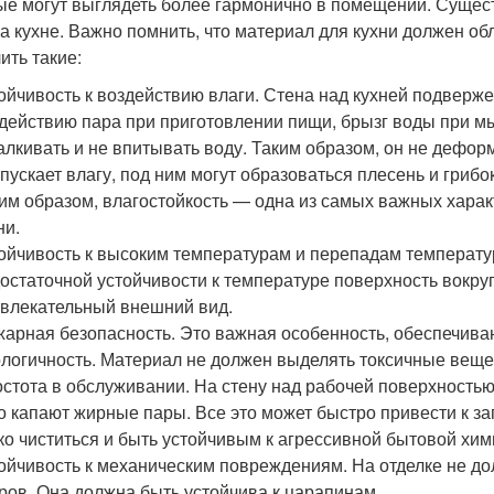
ые могут выглядеть более гармонично в помещении. Сущес
на кухне. Важно помнить, что материал для кухни должен об
ить такие:
ойчивость к воздействию влаги. Стена над кухней подверж
действию пара при приготовлении пищи, брызг воды при м
алкивать и не впитывать воду. Таким образом, он не дефор
пускает влагу, под ним могут образоваться плесень и грибо
им образом, влагостойкость — одна из самых важных харак
ни.
ойчивость к высоким температурам и перепадам температур
остаточной устойчивости к температуре поверхность вокру
влекательный внешний вид.
арная безопасность. Это важная особенность, обеспечива
логичность. Материал не должен выделять токсичные веще
стота в обслуживании. На стену над рабочей поверхностью
о капают жирные пары. Все это может быстро привести к з
ко чиститься и быть устойчивым к агрессивной бытовой хим
ойчивость к механическим повреждениям. На отделке не до
ров. Она должна быть устойчива к царапинам.