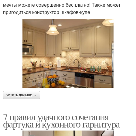
мечты можете совершенно бесплатно! Также может
Красивый фартук
Глянцевый фартук
пригодиться конструктор шкафов-купе .
Фартук из
декоративной
Фартук из шпаклевки
штукатурки
Фартук для белой
Крашеный фартук
читать дальше →
Фартук из плитки
Плитки на фартук
7 правил удачного сочетания
фартука и кухонного гарнитура
Материалы для