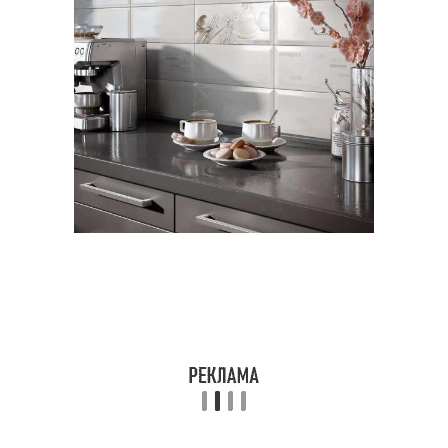
Требования для
Фартук в зоне
кухонного фартука
Требования к
Краска вместо фартука
отделочным
материалам
Плитка на кухонном
Материалы для кухни
фартуке
Низкий фартук
Кухня без фартука