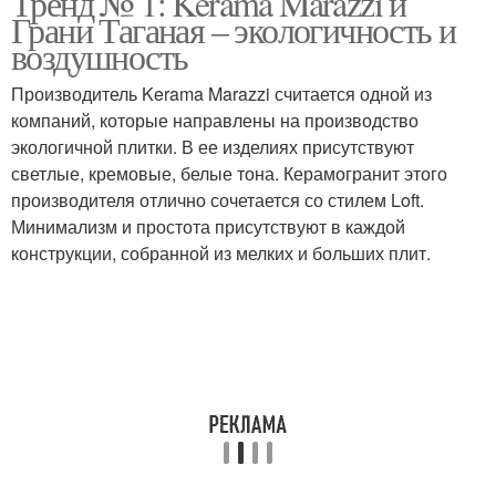
Тренд № 1: Kerama Marazzi и
Грани Таганая – экологичность и
воздушность
Производитель Kerama Marazzi считается одной из
Фартуки для кухни
Фартук на кухне
компаний, которые направлены на производство
экологичной плитки. В ее изделиях присутствуют
светлые, кремовые, белые тона. Керамогранит этого
производителя отлично сочетается со стилем Loft.
Функциональный
Кухонные фартуки
Минимализм и простота присутствуют в каждой
фартук
конструкции, собранной из мелких и больших плит.
Дешевые фартуки
Идеальный фартук
Кухонный фартук
Фартук из стекла