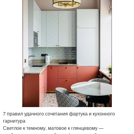
Деревянный фартук
кухонного фартука
Обои вместо фартука
Фартук на стене
Современный фартук
Кирпичный фартук
Материал для рабочей
стенки
7 правил удачного сочетания фартука и кухонного
гарнитура
Светлое к темному, матовое к глянцевому —