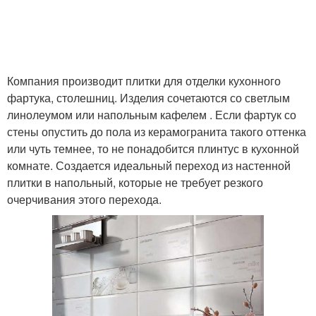
Руки из подручных
Белый фартук
материалов
Компания производит плитки для отделки кухонного
фартука, столешниц. Изделия сочетаются со светлым
линолеумом или напольным кафелем . Если фартук со
Традиционные
Материалы для замены
стены опустить до пола из керамогранита такого оттенка
материалы
или чуть темнее, то не понадобится плинтус в кухонной
комнате. Создается идеальный переход из настенной
плитки в напольный, которые не требует резкого
Требования к
очерчивания этого перехода.
Самоклеющийся фартук
материалам
Наклейки на фартук
Бюджетный фартук