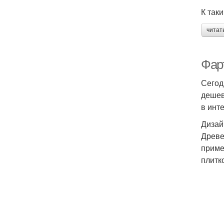
К так
читат
Фар
Сегод
дешев
в инт
Дизай
Древе
приме
плитко