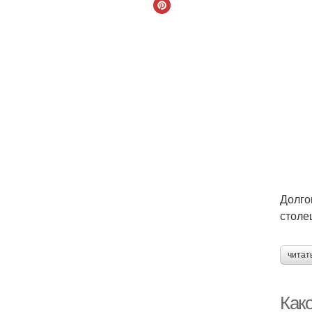
Долго
столе
читат
Как