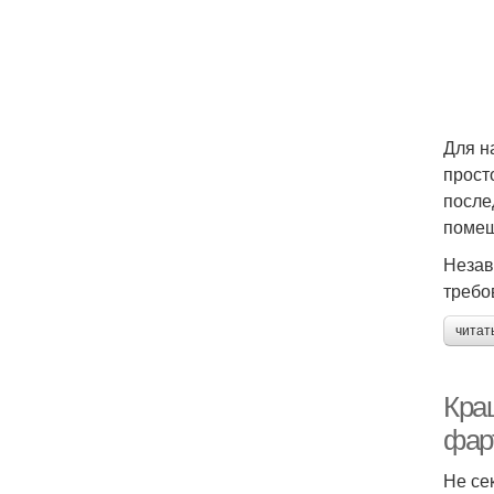
Для н
прост
после
помещ
Незав
требо
читат
Кра
фар
Не се