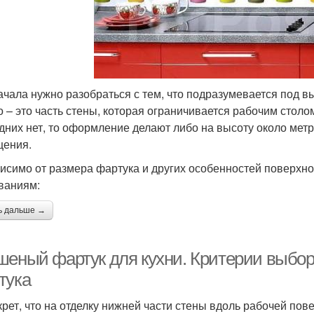
ачала нужно разобраться с тем, что подразумевается под в
о – это часть стены, которая ограничивается рабочим стол
дних нет, то оформление делают либо на высоту около метра
ения.
исимо от размера фартука и других особенностей поверхно
ваниям:
ь дальше →
шеный фартук для кухни. Критерии выбор
тука
крет, что на отделку нижней части стены вдоль рабочей по