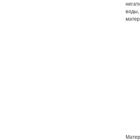
негат
воды,
матер
Матер