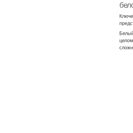
бело
Ключе
предс
Белый
целом
сложн