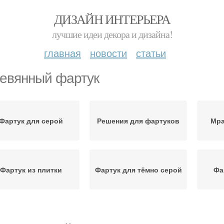
ДИЗАЙН ИНТЕРЬЕРА
лучшие идеи декора и дизайна!
главная
новости
статьи
евянный фартук
Фартук для серой
Решения для фартуков
Мра
Фартук из плитки
Фартук для тёмно серой
Фа
Кухни с деревянной
Фартук на кухне
Дерев