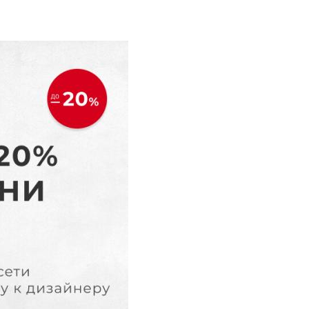
атериалы для
Низкий фартук
онного фартука
 вместо фартука
Фартуки для кухни
еи для фартука
Плиты для фартука
евянные фартуки