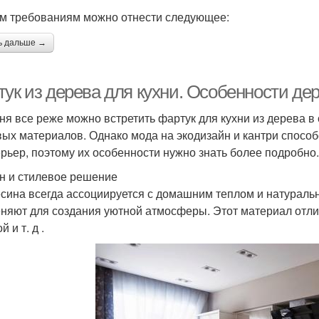
им требованиям можно отнести следующее:
ь дальше →
тук из дерева для кухни. Особенности де
ня все реже можно встретить фартук для кухни из дерева в
ых материалов. Однако мода на экодизайн и кантри спосо
ерьер, поэтому их особенности нужно знать более подробно.
н и стилевое решение
сина всегда ассоциируется с домашним теплом и натуральн
няют для создания уютной атмосферы. Этот материал отлич
й и т. д .