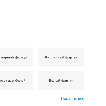
морный фартук
Кирпичный фартук
ртук для белой
Белый фартук
Показать все
янная столешница
Фартук для кухни