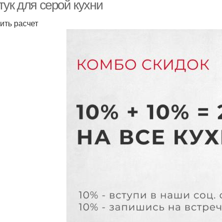
столешницей
тук для серой кухни
ить расчет
Требования к кухонному
М
ериалы для фартука
фартуку
кух
моклеющийся фартук
Красивый фартук
Обои
Материал для
Крашеный фартук
Ид
кухонного фартука
Кухонный фартук
Фартук из дерева
Дер