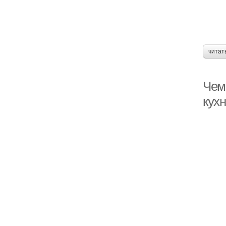
читат
Чем 
кух