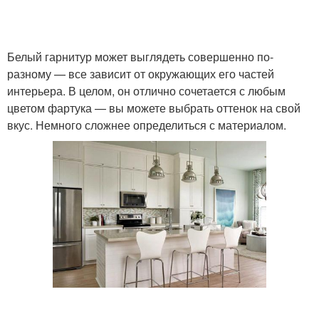
Кухни в белом
Кухня в тренде
Белый гарнитур может выглядеть совершенно по-
Фартук под белую
разному — все зависит от окружающих его частей
Панель для кухни
кухню
интерьера. В целом, он отлично сочетается с любым
цветом фартука — вы можете выбрать оттенок на свой
вкус. Немного сложнее определиться с материалом.
Применения на кухне
Фартук на кухню