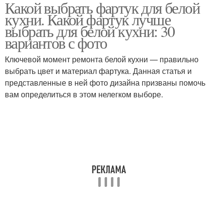
Какой выбрать фартук для белой
Кухни с черной
Деревянная
кухни. Какой фартук лучше
столешницей
столешница
выбрать для белой кухни: 30
вариантов с фото
Ключевой момент ремонта белой кухни — правильно
Деревянный фартук
Белая кухня
выбрать цвет и материал фартука. Данная статья и
представленные в ней фото дизайна призваны помочь
вам определиться в этом нелегком выборе.
Кухня с деревянной
Деревянные
столешницей
столешницы
Столешницы для кухни
Фартук для кухни