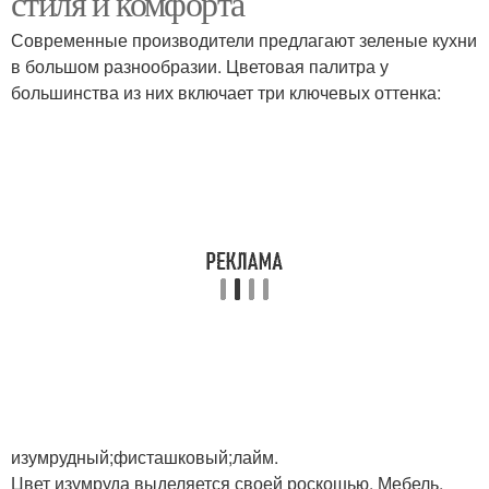
стиля и комфорта
Современные производители предлагают зеленые кухни
в большом разнообразии. Цветовая палитра у
Кухни с деревянной
большинства из них включает три ключевых оттенка:
Белая кухня
столешницей
Фартук под белую
Кухня в тренде
кухню
изумрудный;фисташковый;лайм.
Цвет изумруда выделяется своей роскошью. Мебель,