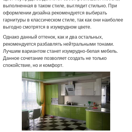
выполненная в таком стиле, выглядит стильно. При
оформлении дизайна рекомендуется выбирать
гарнитуры в классическом стиле, так как они наиболее
Кухни в зеленых тонах
Белым в интерьере
выгодно смотрятся в изумрудном цвете.
Однако данный оттенок, как и два остальных,
рекомендуется разбавлять нейтральными тонами.
Лучшим вариантом станет изумрудно-белая мебель.
Кухня в интерьере
Бело-зеленые кухни
Данное сочетание позволяет создать не только
спокойствие, но и комфорт.
Столешницы для бело-
Кухни из дерева
зеленых кухонь
Фасады для бело-
Атмосферы в кухне
зеленых кухонь