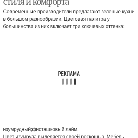
стиля и комфорта
Современные производители предлагают зеленые кухни
в большом разнообразии. Цветовая палитра у
большинства из них включает три ключевых оттенка:
Кухня с белой
Стильный интерьер
Стен в темно-зеленой
Кухни с темно-
кухне
зелеными стенами
Уютный интерьер
Белая кухня
Кухни в оттенке
Акценты в кухне
изумрудный;фисташковый;лайм.
Цвет изумруда выделяется своей роскошью. Мебель,