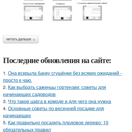
читать дальше →
Последние обновления на сайте:
1.
Она вскрыла банку сгущёнки без всяких ожиданий -
просто к чаю.
2.
Как выбрать саженцы гортензии: советы для
начинающих садоводов
3.
Что такое царга в комоде и для чего она нужна
4.
Основные советы по весенней посадке для
начинающих
5.
Как правильно посадить плодовое дерево: 10
обязательных правил