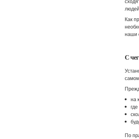
сходя
людей
Как п
необх
наши 
С че
Устан
самом
Прежд
на 
где
ско
буд
По пр