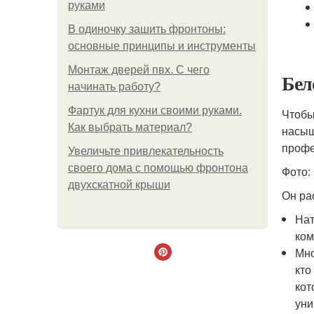
руками
В одиночку зашить фронтоны:
основные принципы и инструменты
Монтаж дверей пвх. С чего
Бел
начинать работу?
Фартук для кухни своими руками.
Чтобы
Как выбрать материал?
насыщ
профе
Увеличьте привлекательность
своего дома с помощью фронтона
Фото:
двухскатной крыши
Он ра
Нат
ком
Мно
кто
кот
уни