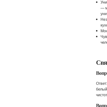
Уни
— м
уни
Нез
кух
Мон
Чув
чел
Свя
Вопро
Ответ
белый
чисто
Вопр