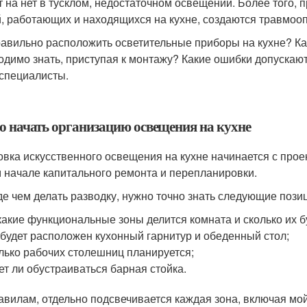
т на нет в тусклом, недостаточном освещении. Более того, 
, работающих и находящихся на кухне, создаются травмоо
равильно расположить осветительные приборы на кухне? Ка
одимо знать, приступая к монтажу? Какие ошибки допускают
специалисты.
го начать организацию освещения на кухне
овка искусственного освещения на кухне начинается с прое
 начале капитального ремонта и перепланировки.
е чем делать разводку, нужно точно знать следующие пози
какие функциональные зоны делится комната и сколько их б
 будет расположен кухонный гарнитур и обеденный стол;
лько рабочих столешниц планируется;
ет ли обустраиваться барная стойка.
авилам, отдельно подсвечивается каждая зона, включая мой