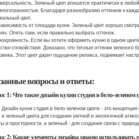
версальность. Зеленый цвет впишется практически в любой
ногогранностью. Благодаря разнообразию оттенков к кажд
кальный цвет.
ависимость от площади кухни. Зеленый цвет хорошо смотр
нях. Опять-таки, если правильно выбрать оттенок.
охромность. Если вы хотите оформить кухню в одном цвете
ство спокойствия. Доказано, что теплые оттенки зеленого 
овека. Этот цвет дарит ощущение релакса, поднимает наст
занные вопросы и ответы:
с 1: Что такое дизайн кухни студия в бело-зеленом 
: Дизайн кухни студия в бело-зеленом цвете - это концепци
 и зеленый цвета для создания уютной и экологичной атмо
ты и просторности, а зеленый - для создания связи с прир
ос 2: Какие элементы дизайна можно использовать д