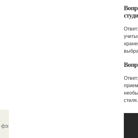
Вопр
студ
Ответ
учиты
хране
выбра
Вопр
Ответ
прием
необы
стиля
⇦