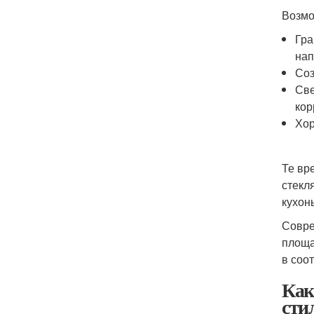
Возмо
Гра
нап
Соз
Све
кор
Хор
Те вр
стекл
кухон
Совре
площа
в соо
Как
сти