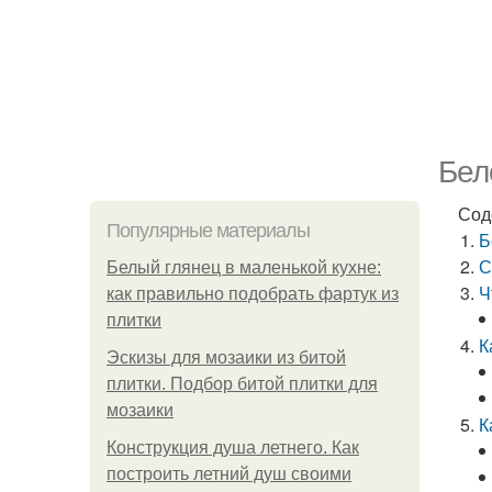
Бел
Сод
Популярные материалы
Б
С
Белый глянец в маленькой кухне:
Ч
как правильно подобрать фартук из
плитки
К
Эскизы для мозаики из битой
плитки. Подбор битой плитки для
мозаики
К
Конструкция душа летнего. Как
построить летний душ своими