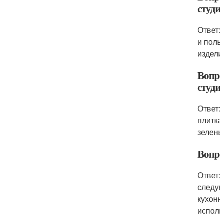
студ
Ответ
и пол
издел
Вопр
студ
Ответ
плитк
зелен
Вопро
Ответ
следу
кухон
испол