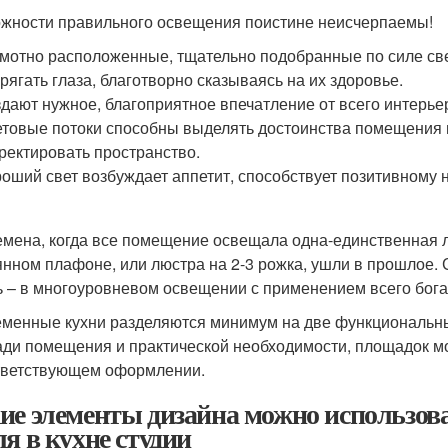
жности правильного освещения поистине неисчерпаемы!
мотно расположенные, тщательно подобранные по силе све
рягать глаза, благотворно сказываясь на их здоровье.
дают нужное, благоприятное впечатление от всего интерье
товые потоки способны выделять достоинства помещения и
ректировать пространство.
оший свет возбуждает аппетит, способствует позитивному 
емена, когда все помещение освещала одна-единственная 
янном плафоне, или люстра на 2-3 рожка, ушли в прошлое. 
ь – в многоуровневом освещении с применением всего бога
менные кухни разделяются минимум на две функциональные
ди помещения и практической необходимости, площадок може
тветствующем оформлении.
ие элементы дизайна можно использоват
ля в кухне студии