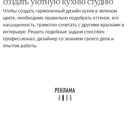
создать уютную кухню студию
Чтобы создать гармоничный дизайн кухни в зеленом
цвете, необходимо правильно подобрать оттенок, его
Столешницы для бело-
насыщенность, грамотно сочетать с другими красками в
Кухни из дерева
зеленых кухонь
интерьере. Решить подобные задачи способен
профессионал, дизайнер со знанием своего дела и
опытом работы.
Фасады для бело-
зеленых кухонь