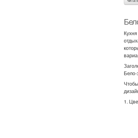
читат
Бело
Кухня
отдых
котор
вариа
Загол
Бело-
Чтобы
дизай
1. Цв