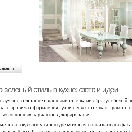
ь дальше →
-зеленый стиль в кухне: фото и идеи
ак лучшее сочетание с данными оттенками образует белый ц
вать правила оформления кухни в двух оттенках. Грамотно
лько основных вариантов декорирования.
ые тона в кухонном гарнитуре можно использовать на фасад
и зеленый низ. Также можно поддержать этот оттенок при 