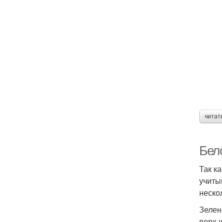
читат
Бело
Так к
учиты
неско
Зелен
верх 