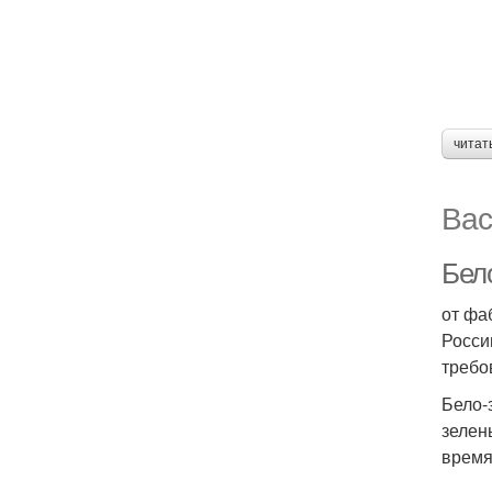
читат
Вас
Бел
от фа
Росси
требо
Бело-
зелен
время