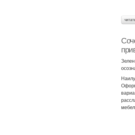
читат
Соче
при
Зелен
осозн
Наилу
Оформ
вариа
рассл
мебел