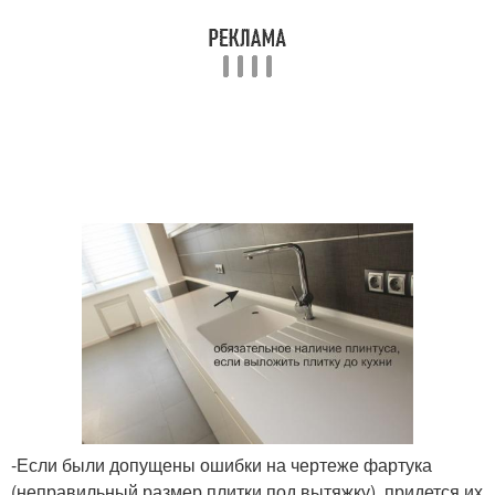
-Если были допущены ошибки на чертеже фартука
(неправильный размер плитки под вытяжку), придется их