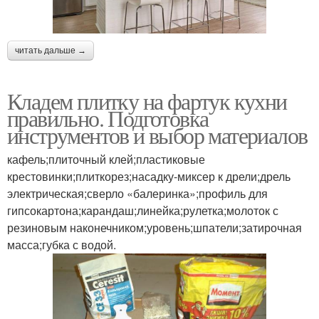
читать дальше →
Кладем плитку на фартук кухни
правильно. Подготовка
инструментов и выбор материалов
кафель;плиточный клей;пластиковые
крестовинки;плиткорез;насадку-миксер к дрели;дрель
электрическая;сверло «балеринка»;профиль для
гипсокартона;карандаш;линейка;рулетка;молоток с
резиновым наконечником;уровень;шпатели;затирочная
масса;губка с водой.